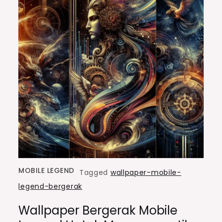
MOBILE LEGEND
Tagged
wallpaper-mobile-
legend-bergerak
Wallpaper Bergerak Mobile