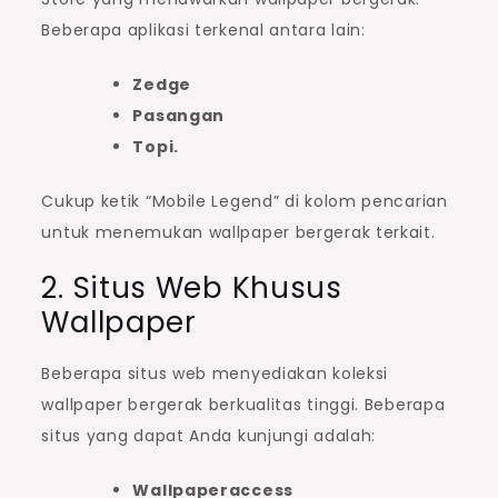
Beberapa aplikasi terkenal antara lain:
Zedge
Pasangan
Topi.
Cukup ketik “Mobile Legend” di kolom pencarian
untuk menemukan wallpaper bergerak terkait.
2. Situs Web Khusus
Wallpaper
Beberapa situs web menyediakan koleksi
wallpaper bergerak berkualitas tinggi. Beberapa
situs yang dapat Anda kunjungi adalah:
Wallpaperaccess