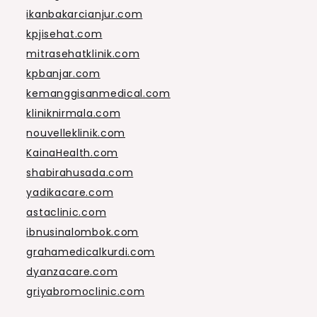
ikanbakarcianjur.com
kpjisehat.com
mitrasehatklinik.com
kpbanjar.com
kemanggisanmedical.com
kliniknirmala.com
nouvelleklinik.com
KainaHealth.com
shabirahusada.com
yadikacare.com
astaclinic.com
ibnusinalombok.com
grahamedicalkurdi.com
dyanzacare.com
griyabromoclinic.com