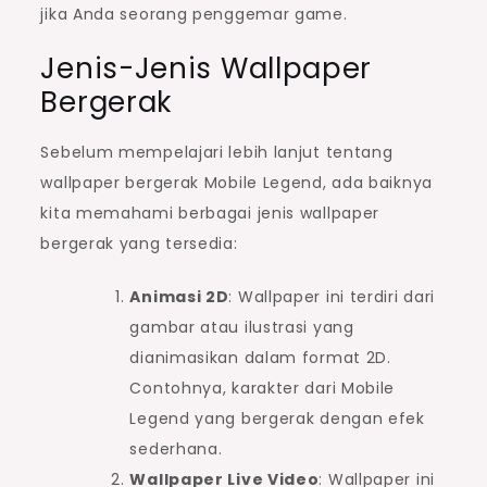
jika Anda seorang penggemar game.
Jenis-Jenis Wallpaper
Bergerak
Sebelum mempelajari lebih lanjut tentang
wallpaper bergerak Mobile Legend, ada baiknya
kita memahami berbagai jenis wallpaper
bergerak yang tersedia:
Animasi 2D
: Wallpaper ini terdiri dari
gambar atau ilustrasi yang
dianimasikan dalam format 2D.
Contohnya, karakter dari Mobile
Legend yang bergerak dengan efek
sederhana.
Wallpaper Live Video
: Wallpaper ini