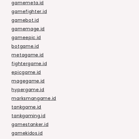
gamemeta.id
gamefighter.id
gamebot.id
gamemage.id
gameepic.id
botgame.id
metagame.id
fightergame.id
epicgame.id
magegame.id
hypergame.id
marksmangame.id
tankgame.id
tankgaming.id
gamestanker.id
gamekidos.id