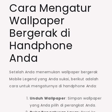
Cara Mengatur
Wallpaper
Bergerak di
Handphone
Anda
Setelah Anda menemukan wallpaper bergerak
Mobile Legend yang Anda sukai, berikut adalah
cara untuk mengaturnya di handphone Anda:
Unduh Wallpaper
: Simpan wallpaper
yang Anda pilih di perangkat Anda.