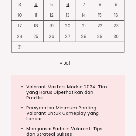
3
4
5
6
7
8
9
10
11
12
13
14
15
16
17
18
19
20
21
22
23
24
25
26
27
28
29
30
31
« Jul
Valorant Masters Madrid 2024: Tim
yang Harus Diperhatikan dan
Prediksi
Persyaratan Minimum Penting
Valorant untuk Gameplay yang
Lancar
Menguasai Fade in Valorant: Tips
dan Strategi Sukses