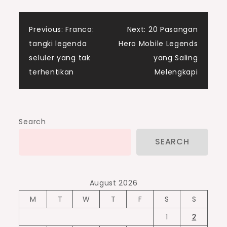
Post
Previous:
Franco:
Next:
20 Pasangan
tangki legenda
Hero Mobile Legends
navigation
seluler yang tak
yang Saling
terhentikan
Melengkapi
Search
SEARCH
August 2026
M
T
W
T
F
S
S
1
2