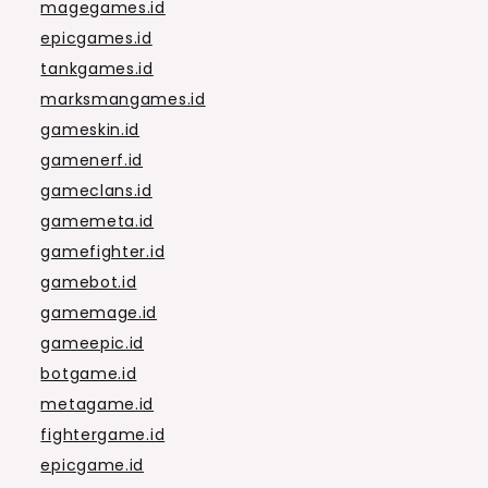
magegames.id
epicgames.id
tankgames.id
marksmangames.id
gameskin.id
gamenerf.id
gameclans.id
gamemeta.id
gamefighter.id
gamebot.id
gamemage.id
gameepic.id
botgame.id
metagame.id
fightergame.id
epicgame.id