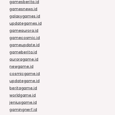
gamesberita.id
gamesnews.id
galaxygames.id
updategames.id
gameaurora.id
gamecosmic.id
gameupdate.id
gameberita.id
auroragame.id
newgame.id
cosmicgame.id
updategame.id
beritagame.id
worldgame.id
jeniusgame.id
gamingnerf.id