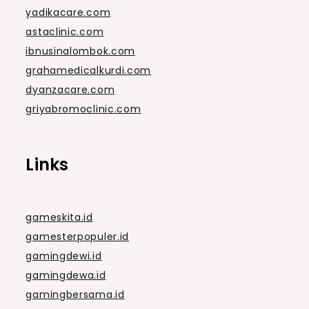
yadikacare.com
astaclinic.com
ibnusinalombok.com
grahamedicalkurdi.com
dyanzacare.com
griyabromoclinic.com
Links
gameskita.id
gamesterpopuler.id
gamingdewi.id
gamingdewa.id
gamingbersama.id