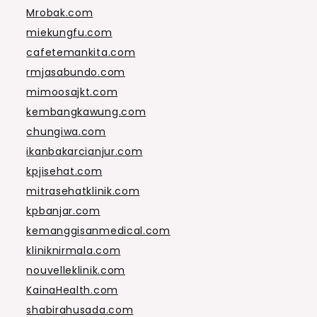
Mrobak.com
miekungfu.com
cafetemankita.com
rmjasabundo.com
mimoosajkt.com
kembangkawung.com
chungiwa.com
ikanbakarcianjur.com
kpjisehat.com
mitrasehatklinik.com
kpbanjar.com
kemanggisanmedical.com
kliniknirmala.com
nouvelleklinik.com
KainaHealth.com
shabirahusada.com