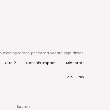
in meningkatkan performa secara signifikan!
Dota 2
Genshin Impact
Minecraft
Lain – lain
Search