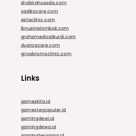
shabirahusada.com
yadikacare.com
astaclinic.com
ibnusinalombok.com
grahamedicalkurdi.com
dyanzacare.com
griyabromoclinic.com
Links
gameskita.id
gamesterpopuler.id
gamingdewi.id
gamingdewa.id
gamingbersama.id