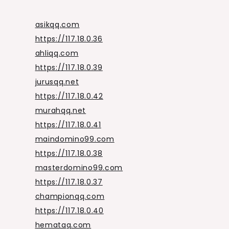
asikqq.com
https://117.18.0.36
ahliqq.com
https://117.18.0.39
jurusqq.net
https://117.18.0.42
murahqq.net
https://117.18.0.41
maindomino99.com
https://117.18.0.38
masterdomino99.com
https://117.18.0.37
championqq.com
https://117.18.0.40
hematqq.com