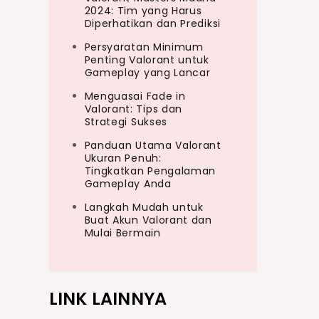
2024: Tim yang Harus
Diperhatikan dan Prediksi
Persyaratan Minimum
Penting Valorant untuk
Gameplay yang Lancar
Menguasai Fade in
Valorant: Tips dan
Strategi Sukses
Panduan Utama Valorant
Ukuran Penuh:
Tingkatkan Pengalaman
Gameplay Anda
Langkah Mudah untuk
Buat Akun Valorant dan
Mulai Bermain
LINK LAINNYA