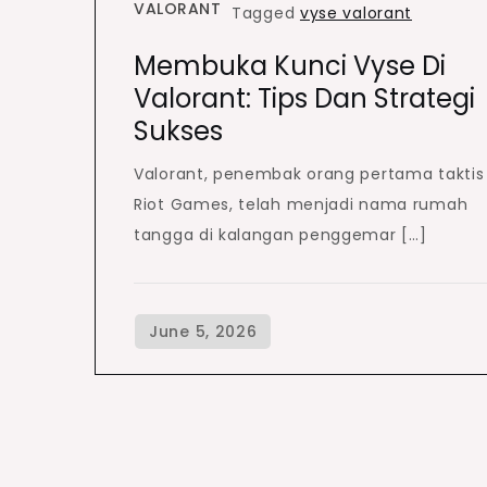
VALORANT
Tagged
vyse valorant
Membuka Kunci Vyse Di
Valorant: Tips Dan Strategi
Sukses
Valorant, penembak orang pertama taktis
Riot Games, telah menjadi nama rumah
tangga di kalangan penggemar […]