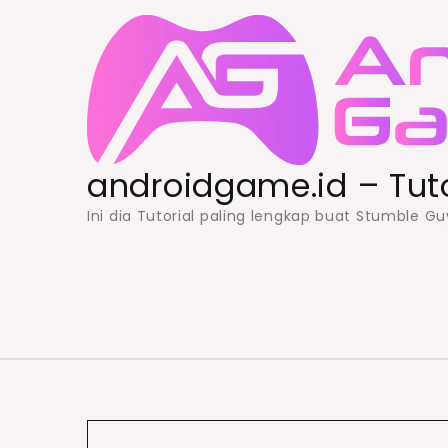
Skip
to
content
androidgame.id – Tut
Ini dia Tutorial paling lengkap buat Stumble 