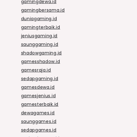
gamingdewa.id
gamingbersama.id
duniagaming.id
gamingterbaik.id
jeniusgaming.id
saunggaming.id
shadowgaming.id
gamesshadow.id
gamesraja.id
sedapgaming.id
gamesdewa.id
gamesjenius.id
gamesterbaik.id
dewagames.id
saunggames.id
sedapgames.id