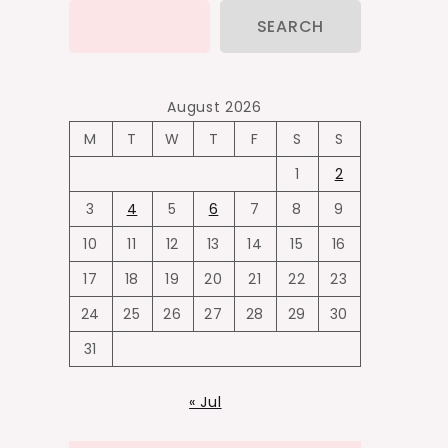
SEARCH
August 2026
M
T
W
T
F
S
S
1
2
3
4
5
6
7
8
9
10
11
12
13
14
15
16
17
18
19
20
21
22
23
24
25
26
27
28
29
30
31
« Jul