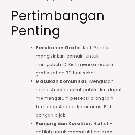
Pertimbangan
Penting
Perubahan Gratis
: Riot Games
mengizinkan pemain untuk
mengubah ID Riot mereka secara
gratis setiap 30 hari sekali.
Masukan Komunitas
: Mengubah
nama Anda bersifat publik dan dapat
memengaruhi persepsi orang lain
terhadap Anda di komunitas. Pilih
dengan bijak!
Panjang dan Karakter
: Berhati-
hatilah untuk mematuhi batasan