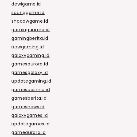
dewigame.id
saunggame.id
shadowgame.id
gamingaurora.id
gamingberita.id
newgaming.id
galaxygaming.id
gamesaurora.id
gamesgalaxy.id
updategaming.id
gamescosmic.id
gamesberita.id
gamesnews.id
galaxygames.id
updategames.id
gameaurora.id