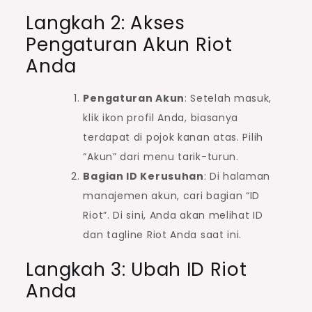
Langkah 2: Akses
Pengaturan Akun Riot
Anda
Pengaturan Akun
: Setelah masuk,
klik ikon profil Anda, biasanya
terdapat di pojok kanan atas. Pilih
“Akun” dari menu tarik-turun.
Bagian ID Kerusuhan
: Di halaman
manajemen akun, cari bagian “ID
Riot”. Di sini, Anda akan melihat ID
dan tagline Riot Anda saat ini.
Langkah 3: Ubah ID Riot
Anda