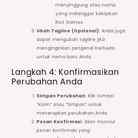
menyinggung atau nama
yang melanggar kebijakan
Riot Games.
Ubah Tagline (Opsional)
: Anda juga
dapat mengubah tagline jika
menginginkan pengenal berbeda
untuk nama baru Anda.
Langkah 4: Konfirmasikan
Perubahan Anda
Simpan Perubahan
: Klik tombol
“Kirim” atau “Simpan” untuk
menerapkan perubahan Anda.
Pesan Konfirmasi
: Akan muncul
pesan konfirmasi yang