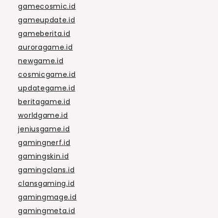
gamecosmic.id
gameupdate.id
gameberita.id
auroragame.id
newgame.id
cosmicgame.id
updategame.id
beritagame.id
worldgame.id
jeniusgame.id
gamingnerf.id
gamingskin.id
gamingclans.id
clansgaming.id
gamingmage.id
gamingmeta.id