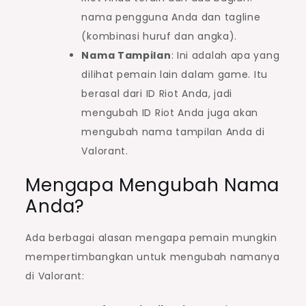
nama pengguna Anda dan tagline
(kombinasi huruf dan angka).
Nama Tampilan
: Ini adalah apa yang
dilihat pemain lain dalam game. Itu
berasal dari ID Riot Anda, jadi
mengubah ID Riot Anda juga akan
mengubah nama tampilan Anda di
Valorant.
Mengapa Mengubah Nama
Anda?
Ada berbagai alasan mengapa pemain mungkin
mempertimbangkan untuk mengubah namanya
di Valorant: