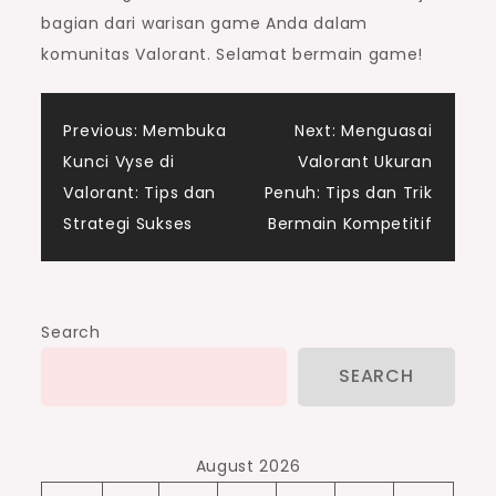
bagian dari warisan game Anda dalam
komunitas Valorant. Selamat bermain game!
Post
Previous:
Membuka
Next:
Menguasai
Kunci Vyse di
Valorant Ukuran
navigation
Valorant: Tips dan
Penuh: Tips dan Trik
Strategi Sukses
Bermain Kompetitif
Search
SEARCH
August 2026