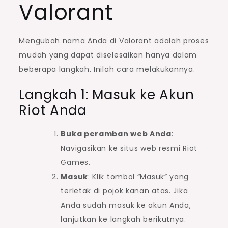
Valorant
Mengubah nama Anda di Valorant adalah proses
mudah yang dapat diselesaikan hanya dalam
beberapa langkah. Inilah cara melakukannya.
Langkah 1: Masuk ke Akun
Riot Anda
Buka peramban web Anda
:
Navigasikan ke situs web resmi Riot
Games.
Masuk
: Klik tombol “Masuk” yang
terletak di pojok kanan atas. Jika
Anda sudah masuk ke akun Anda,
lanjutkan ke langkah berikutnya.