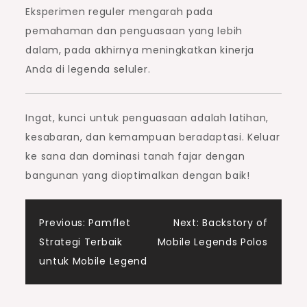
Eksperimen reguler mengarah pada
pemahaman dan penguasaan yang lebih
dalam, pada akhirnya meningkatkan kinerja
Anda di legenda seluler.
Ingat, kunci untuk penguasaan adalah latihan,
kesabaran, dan kemampuan beradaptasi. Keluar
ke sana dan dominasi tanah fajar dengan
bangunan yang dioptimalkan dengan baik!
Post
Previous:
Pamflet
Next:
Backstory of
Strategi Terbaik
Mobile Legends Polos
navigation
untuk Mobile Legend