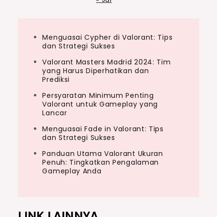
Menguasai Cypher di Valorant: Tips
dan Strategi Sukses
Valorant Masters Madrid 2024: Tim
yang Harus Diperhatikan dan
Prediksi
Persyaratan Minimum Penting
Valorant untuk Gameplay yang
Lancar
Menguasai Fade in Valorant: Tips
dan Strategi Sukses
Panduan Utama Valorant Ukuran
Penuh: Tingkatkan Pengalaman
Gameplay Anda
LINK LAINNYA