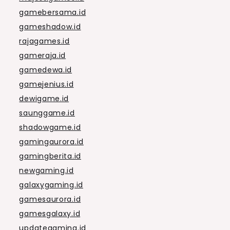
gamebersama.id
gameshadow.id
rajagames.id
gameraja.id
gamedewa.id
gamejenius.id
dewigame.id
saunggame.id
shadowgame.id
gamingaurora.id
gamingberita.id
newgaming.id
galaxygaming.id
gamesaurora.id
gamesgalaxy.id
updategaming.id