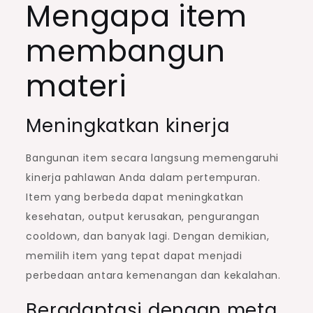
Mengapa item
membangun
materi
Meningkatkan kinerja
Bangunan item secara langsung memengaruhi
kinerja pahlawan Anda dalam pertempuran.
Item yang berbeda dapat meningkatkan
kesehatan, output kerusakan, pengurangan
cooldown, dan banyak lagi. Dengan demikian,
memilih item yang tepat dapat menjadi
perbedaan antara kemenangan dan kekalahan.
Beradaptasi dengan meta