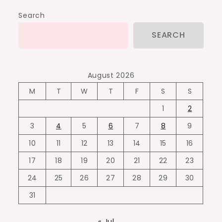
Search
SEARCH
August 2026
M
T
W
T
F
S
S
1
2
3
4
5
6
7
8
9
10
11
12
13
14
15
16
17
18
19
20
21
22
23
24
25
26
27
28
29
30
31
« Jul