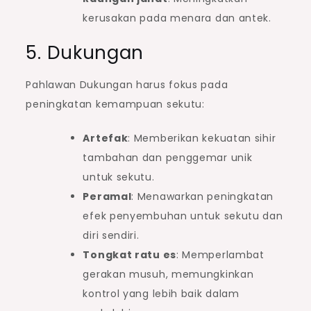
kerusakan pada menara dan antek.
5. Dukungan
Pahlawan Dukungan harus fokus pada
peningkatan kemampuan sekutu:
Artefak
: Memberikan kekuatan sihir
tambahan dan penggemar unik
untuk sekutu.
Peramal
: Menawarkan peningkatan
efek penyembuhan untuk sekutu dan
diri sendiri.
Tongkat ratu es
: Memperlambat
gerakan musuh, memungkinkan
kontrol yang lebih baik dalam