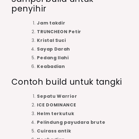
penyihir
Jam takdir
TRUNCHEON Petir
Kristal Suci
Sayap Darah
Pedang Ilahi
Keabadian
Contoh build untuk tangki
Sepatu Warrior
ICE DOMINANCE
Helm terkutuk
Pelindung payudara brute
Cuirass antik