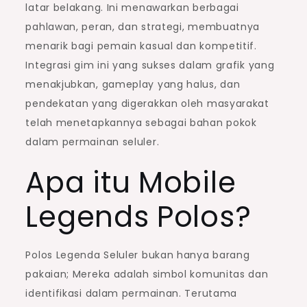
latar belakang. Ini menawarkan berbagai
pahlawan, peran, dan strategi, membuatnya
menarik bagi pemain kasual dan kompetitif.
Integrasi gim ini yang sukses dalam grafik yang
menakjubkan, gameplay yang halus, dan
pendekatan yang digerakkan oleh masyarakat
telah menetapkannya sebagai bahan pokok
dalam permainan seluler.
Apa itu Mobile
Legends Polos?
Polos Legenda Seluler bukan hanya barang
pakaian; Mereka adalah simbol komunitas dan
identifikasi dalam permainan. Terutama