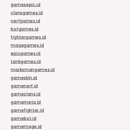
gamesepic.id
clansgames.id
nerfgames.id
botgames.id
fightergames.id
magegames.id
epicgames.id
tankgames.id
marksmangames.id
gameskin.id
gamenerf.id
gameclans.id
gamemeta.id
gamefighter.id
gamebot.id
gamemage.id