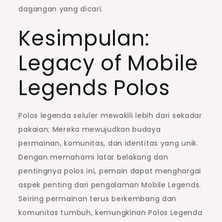
dagangan yang dicari.
Kesimpulan:
Legacy of Mobile
Legends Polos
Polos legenda seluler mewakili lebih dari sekadar
pakaian; Mereka mewujudkan budaya
permainan, komunitas, dan identitas yang unik.
Dengan memahami latar belakang dan
pentingnya polos ini, pemain dapat menghargai
aspek penting dari pengalaman Mobile Legends.
Seiring permainan terus berkembang dan
komunitas tumbuh, kemungkinan Polos Legenda