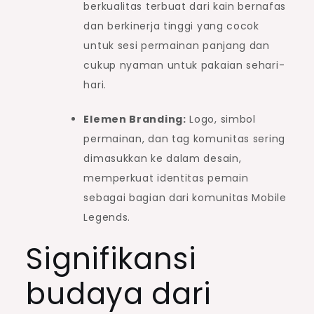
berkualitas terbuat dari kain bernafas
dan berkinerja tinggi yang cocok
untuk sesi permainan panjang dan
cukup nyaman untuk pakaian sehari-
hari.
Elemen Branding:
Logo, simbol
permainan, dan tag komunitas sering
dimasukkan ke dalam desain,
memperkuat identitas pemain
sebagai bagian dari komunitas Mobile
Legends.
Signifikansi
budaya dari