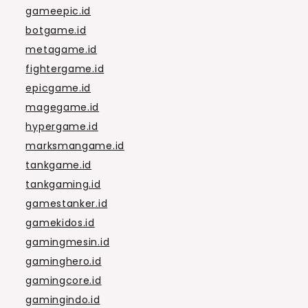
gameepic.id
botgame.id
metagame.id
fightergame.id
epicgame.id
magegame.id
hypergame.id
marksmangame.id
tankgame.id
tankgaming.id
gamestanker.id
gamekidos.id
gamingmesin.id
gaminghero.id
gamingcore.id
gamingindo.id