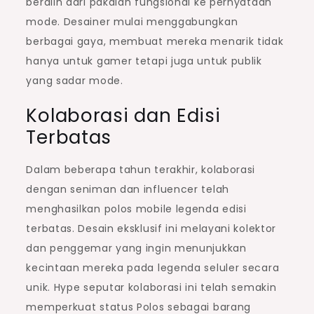
beralih dari pakaian fungsional ke pernyataan
mode. Desainer mulai menggabungkan
berbagai gaya, membuat mereka menarik tidak
hanya untuk gamer tetapi juga untuk publik
yang sadar mode.
Kolaborasi dan Edisi
Terbatas
Dalam beberapa tahun terakhir, kolaborasi
dengan seniman dan influencer telah
menghasilkan polos mobile legenda edisi
terbatas. Desain eksklusif ini melayani kolektor
dan penggemar yang ingin menunjukkan
kecintaan mereka pada legenda seluler secara
unik. Hype seputar kolaborasi ini telah semakin
memperkuat status Polos sebagai barang