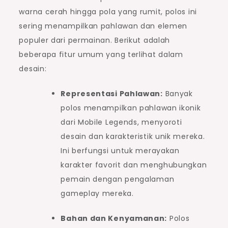
warna cerah hingga pola yang rumit, polos ini
sering menampilkan pahlawan dan elemen
populer dari permainan. Berikut adalah
beberapa fitur umum yang terlihat dalam
desain:
Representasi Pahlawan:
Banyak
polos menampilkan pahlawan ikonik
dari Mobile Legends, menyoroti
desain dan karakteristik unik mereka.
Ini berfungsi untuk merayakan
karakter favorit dan menghubungkan
pemain dengan pengalaman
gameplay mereka.
Bahan dan Kenyamanan:
Polos