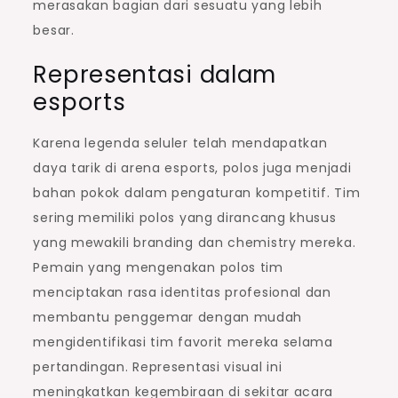
merasakan bagian dari sesuatu yang lebih
besar.
Representasi dalam
esports
Karena legenda seluler telah mendapatkan
daya tarik di arena esports, polos juga menjadi
bahan pokok dalam pengaturan kompetitif. Tim
sering memiliki polos yang dirancang khusus
yang mewakili branding dan chemistry mereka.
Pemain yang mengenakan polos tim
menciptakan rasa identitas profesional dan
membantu penggemar dengan mudah
mengidentifikasi tim favorit mereka selama
pertandingan. Representasi visual ini
meningkatkan kegembiraan di sekitar acara