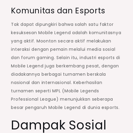
Komunitas dan Esports
Tak dapat dipungkiri bahwa salah satu faktor
kesuksesan Mobile Legend adalah komunitasnya
yang aktif. Moonton secara aktif melakukan
interaksi dengan pemain melalui media sosial
dan forum gaming. Selain itu, industri esports di
Mobile Legend juga berkembang pesat, dengan
diadakannya berbagai turnamen berskala
nasional dan internasional. Keberhasilan
turnamen seperti MPL (Mobile Legends
Professional League) menunjukkan seberapa
besar pengaruh Mobile Legend di dunia esports.
Dampak Sosial