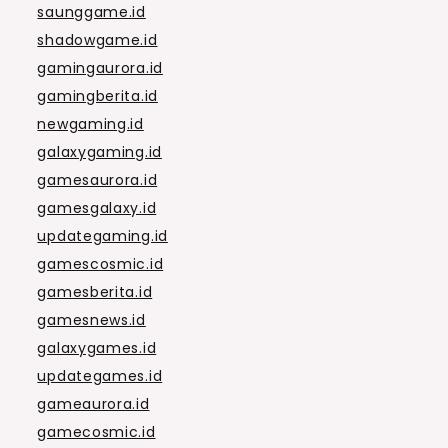
saunggame.id
shadowgame.id
gamingaurora.id
gamingberita.id
newgaming.id
galaxygaming.id
gamesaurora.id
gamesgalaxy.id
updategaming.id
gamescosmic.id
gamesberita.id
gamesnews.id
galaxygames.id
updategames.id
gameaurora.id
gamecosmic.id