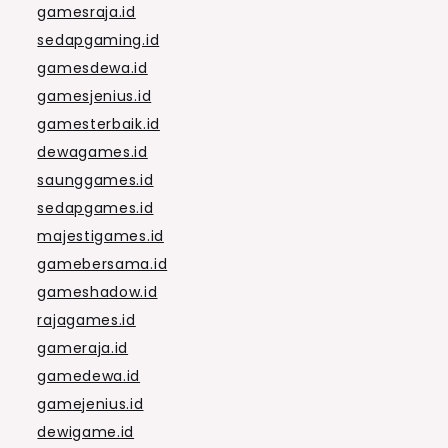
gamesraja.id
sedapgaming.id
gamesdewa.id
gamesjenius.id
gamesterbaik.id
dewagames.id
saunggames.id
sedapgames.id
majestigames.id
gamebersama.id
gameshadow.id
rajagames.id
gameraja.id
gamedewa.id
gamejenius.id
dewigame.id