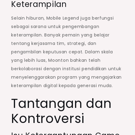
Keterampilan
Selain hiburan, Mobile Legend juga berfungsi
sebagai sarana untuk pengembangan
keterampilan. Banyak pemain yang belajar
tentang kerjasama tim, strategi, dan
pengambilan keputusan cepat. Dalam skala
yang lebih luas, Moonton bahkan telah
berkolaborasi dengan institusi pendidikan untuk
menyelenggarakan program yang mengajarkan
keterampilan digital kepada generasi muda.
Tantangan dan
Kontroversi