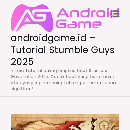
Skip
to
content
androidgame.id –
Tutorial Stumble Guys
2025
Ini dia Tutorial paling lengkap buat Stumble
Guys tahun 2025. Cocok buat yang baru mulai
atau yang ingin meningkatkan performa secara
signifikan!