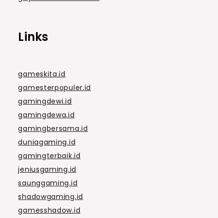
Links
gameskita.id
gamesterpopuler.id
gamingdewi.id
gamingdewa.id
gamingbersama.id
duniagaming.id
gamingterbaik.id
jeniusgaming.id
saunggaming.id
shadowgaming.id
gamesshadow.id