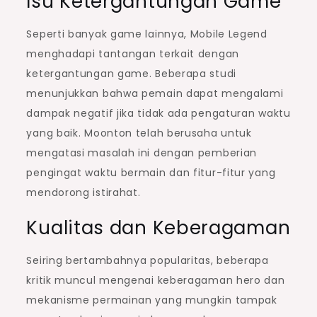
Isu Ketergantungan Game
Seperti banyak game lainnya, Mobile Legend
menghadapi tantangan terkait dengan
ketergantungan game. Beberapa studi
menunjukkan bahwa pemain dapat mengalami
dampak negatif jika tidak ada pengaturan waktu
yang baik. Moonton telah berusaha untuk
mengatasi masalah ini dengan pemberian
pengingat waktu bermain dan fitur-fitur yang
mendorong istirahat.
Kualitas dan Keberagaman
Seiring bertambahnya popularitas, beberapa
kritik muncul mengenai keberagaman hero dan
mekanisme permainan yang mungkin tampak