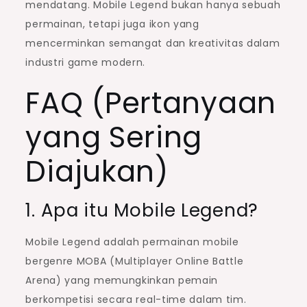
mendatang. Mobile Legend bukan hanya sebuah
permainan, tetapi juga ikon yang
mencerminkan semangat dan kreativitas dalam
industri game modern.
FAQ (Pertanyaan
yang Sering
Diajukan)
1. Apa itu Mobile Legend?
Mobile Legend adalah permainan mobile
bergenre MOBA (Multiplayer Online Battle
Arena) yang memungkinkan pemain
berkompetisi secara real-time dalam tim.