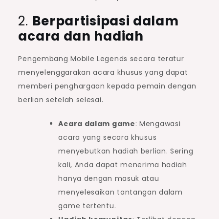
2.
Berpartisipasi dalam
acara dan hadiah
Pengembang Mobile Legends secara teratur
menyelenggarakan acara khusus yang dapat
memberi penghargaan kepada pemain dengan
berlian setelah selesai.
Acara dalam game
: Mengawasi
acara yang secara khusus
menyebutkan hadiah berlian. Sering
kali, Anda dapat menerima hadiah
hanya dengan masuk atau
menyelesaikan tantangan dalam
game tertentu.