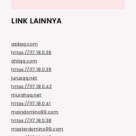
LINK LAINNYA
asikqq.com
https://117.18.0.36
ahliqq.com
https://117.18.0.39
jurusqq.net
https://117.18.0.42
murahqq.net
https://117.18.0.41
maindomino99.com
https://117.18.0.38
masterdomino99.com