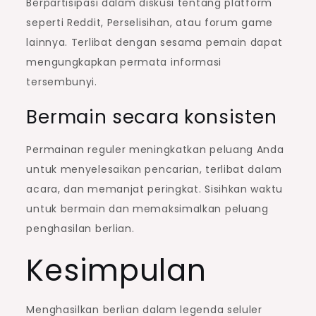
Berpartisipasi dalam diskusi tentang platform
seperti Reddit, Perselisihan, atau forum game
lainnya. Terlibat dengan sesama pemain dapat
mengungkapkan permata informasi
tersembunyi.
Bermain secara konsisten
Permainan reguler meningkatkan peluang Anda
untuk menyelesaikan pencarian, terlibat dalam
acara, dan memanjat peringkat. Sisihkan waktu
untuk bermain dan memaksimalkan peluang
penghasilan berlian.
Kesimpulan
Menghasilkan berlian dalam legenda seluler