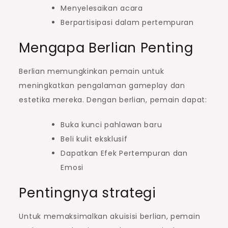
Menyelesaikan acara
Berpartisipasi dalam pertempuran
Mengapa Berlian Penting
Berlian memungkinkan pemain untuk
meningkatkan pengalaman gameplay dan
estetika mereka. Dengan berlian, pemain dapat:
Buka kunci pahlawan baru
Beli kulit eksklusif
Dapatkan Efek Pertempuran dan
Emosi
Pentingnya strategi
Untuk memaksimalkan akuisisi berlian, pemain