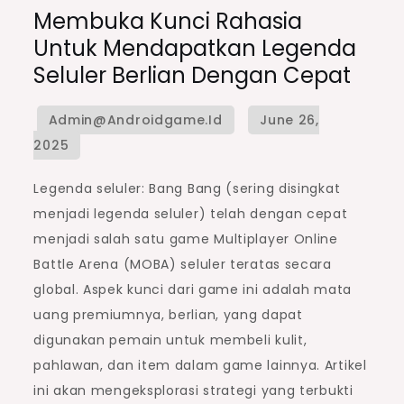
Membuka Kunci Rahasia
Untuk Mendapatkan Legenda
Seluler Berlian Dengan Cepat
Legenda seluler: Bang Bang (sering disingkat
menjadi legenda seluler) telah dengan cepat
menjadi salah satu game Multiplayer Online
Battle Arena (MOBA) seluler teratas secara
global. Aspek kunci dari game ini adalah mata
uang premiumnya, berlian, yang dapat
digunakan pemain untuk membeli kulit,
pahlawan, dan item dalam game lainnya. Artikel
ini akan mengeksplorasi strategi yang terbukti