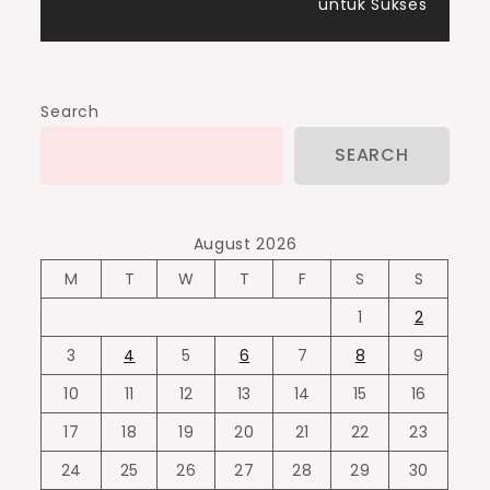
untuk Sukses
Search
SEARCH
August 2026
M
T
W
T
F
S
S
1
2
3
4
5
6
7
8
9
10
11
12
13
14
15
16
17
18
19
20
21
22
23
24
25
26
27
28
29
30