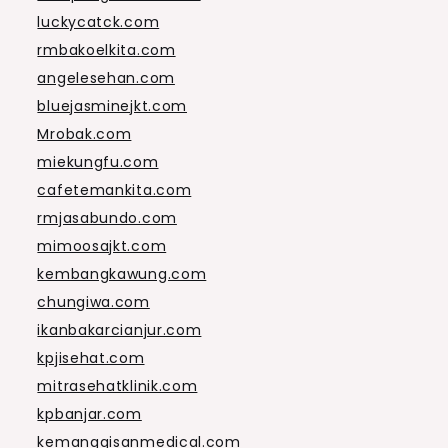
luckycatck.com
rmbakoelkita.com
angelesehan.com
bluejasminejkt.com
Mrobak.com
miekungfu.com
cafetemankita.com
rmjasabundo.com
mimoosajkt.com
kembangkawung.com
chungiwa.com
ikanbakarcianjur.com
kpjisehat.com
mitrasehatklinik.com
kpbanjar.com
kemanggisanmedical.com