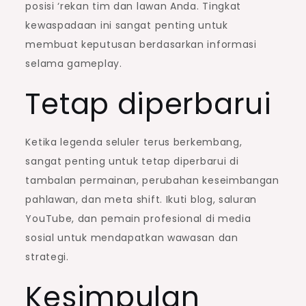
posisi ‘rekan tim dan lawan Anda. Tingkat
kewaspadaan ini sangat penting untuk
membuat keputusan berdasarkan informasi
selama gameplay.
Tetap diperbarui
Ketika legenda seluler terus berkembang,
sangat penting untuk tetap diperbarui di
tambalan permainan, perubahan keseimbangan
pahlawan, dan meta shift. Ikuti blog, saluran
YouTube, dan pemain profesional di media
sosial untuk mendapatkan wawasan dan
strategi.
Kesimpulan