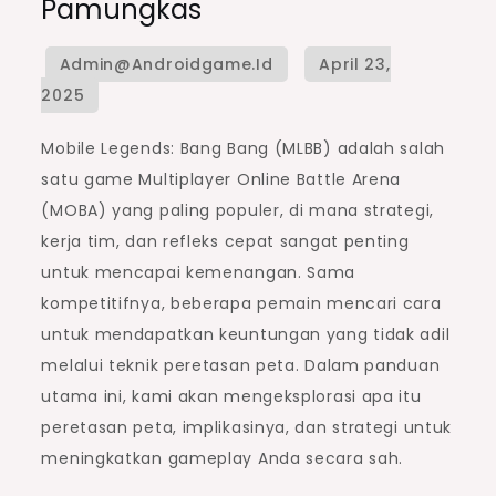
Pamungkas
Mobile Legends: Bang Bang (MLBB) adalah salah
satu game Multiplayer Online Battle Arena
(MOBA) yang paling populer, di mana strategi,
kerja tim, dan refleks cepat sangat penting
untuk mencapai kemenangan. Sama
kompetitifnya, beberapa pemain mencari cara
untuk mendapatkan keuntungan yang tidak adil
melalui teknik peretasan peta. Dalam panduan
utama ini, kami akan mengeksplorasi apa itu
peretasan peta, implikasinya, dan strategi untuk
meningkatkan gameplay Anda secara sah.