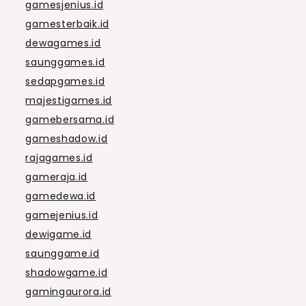
gamesjenius.id
gamesterbaik.id
dewagames.id
saunggames.id
sedapgames.id
majestigames.id
gamebersama.id
gameshadow.id
rajagames.id
gameraja.id
gamedewa.id
gamejenius.id
dewigame.id
saunggame.id
shadowgame.id
gamingaurora.id