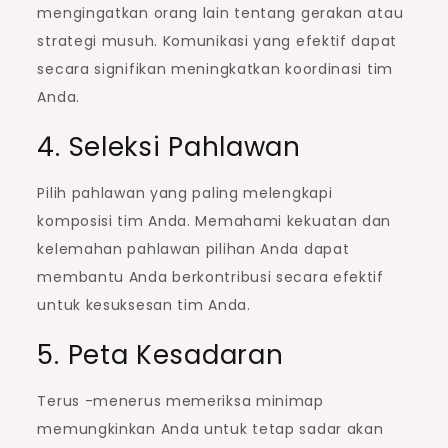
mengingatkan orang lain tentang gerakan atau
strategi musuh. Komunikasi yang efektif dapat
secara signifikan meningkatkan koordinasi tim
Anda.
4. Seleksi Pahlawan
Pilih pahlawan yang paling melengkapi
komposisi tim Anda. Memahami kekuatan dan
kelemahan pahlawan pilihan Anda dapat
membantu Anda berkontribusi secara efektif
untuk kesuksesan tim Anda.
5. Peta Kesadaran
Terus -menerus memeriksa minimap
memungkinkan Anda untuk tetap sadar akan