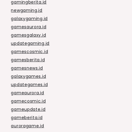
gamingberita.id
newgaming.id
galaxygaming.id
gamesaurora.id
gamesgalaxy.id
updategaming.id
gamescosmic.id
gamesberita.id
gamesnews.id
galaxygames.id
updategames.id
gameaurora.id
gamecosmic.id
gameupdate.id
gameberita.id
auroragame.id