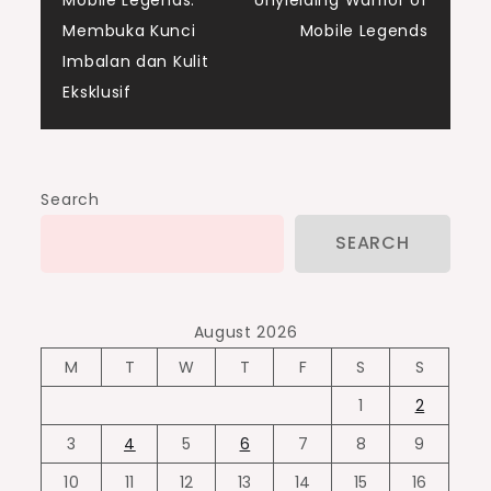
navigation
Membuka Kunci
Mobile Legends
Imbalan dan Kulit
Eksklusif
Search
SEARCH
August 2026
M
T
W
T
F
S
S
1
2
3
4
5
6
7
8
9
10
11
12
13
14
15
16