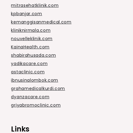
mitrasehatklinik.com
kpbanjar.com
kemanggisanmedical.com
kliniknirmala.com
nouvelleklinik.com
KainaHealth.com
shabirahusada.com
yadikacare.com
astaclinic.com
ibnusinalombok.com
grahamedicalkurdi.com
dyanzacare.com
griyabromoclinic.com
Links