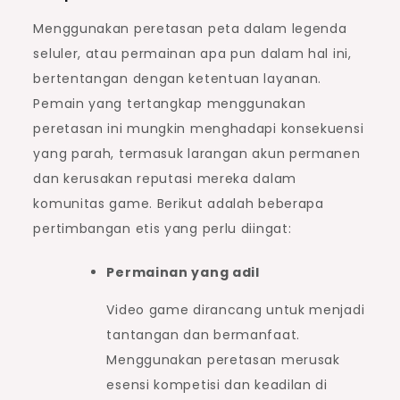
Menggunakan peretasan peta dalam legenda
seluler, atau permainan apa pun dalam hal ini,
bertentangan dengan ketentuan layanan.
Pemain yang tertangkap menggunakan
peretasan ini mungkin menghadapi konsekuensi
yang parah, termasuk larangan akun permanen
dan kerusakan reputasi mereka dalam
komunitas game. Berikut adalah beberapa
pertimbangan etis yang perlu diingat:
Permainan yang adil
Video game dirancang untuk menjadi
tantangan dan bermanfaat.
Menggunakan peretasan merusak
esensi kompetisi dan keadilan di