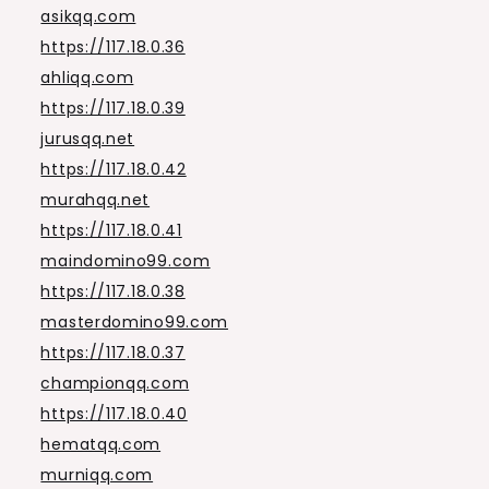
asikqq.com
https://117.18.0.36
ahliqq.com
https://117.18.0.39
jurusqq.net
https://117.18.0.42
murahqq.net
https://117.18.0.41
maindomino99.com
https://117.18.0.38
masterdomino99.com
https://117.18.0.37
championqq.com
https://117.18.0.40
hematqq.com
murniqq.com