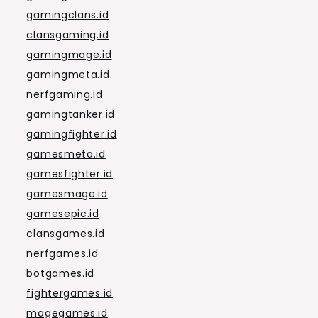
gamingclans.id
clansgaming.id
gamingmage.id
gamingmeta.id
nerfgaming.id
gamingtanker.id
gamingfighter.id
gamesmeta.id
gamesfighter.id
gamesmage.id
gamesepic.id
clansgames.id
nerfgames.id
botgames.id
fightergames.id
magegames.id