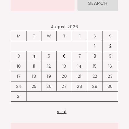
SEARCH
August 2026
M
T
W
T
F
S
S
1
2
3
4
5
6
7
8
9
10
11
12
13
14
15
16
17
18
19
20
21
22
23
24
25
26
27
28
29
30
31
« Jul