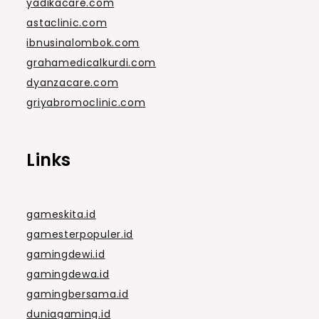
yadikacare.com
astaclinic.com
ibnusinalombok.com
grahamedicalkurdi.com
dyanzacare.com
griyabromoclinic.com
Links
gameskita.id
gamesterpopuler.id
gamingdewi.id
gamingdewa.id
gamingbersama.id
duniagaming.id