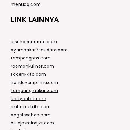
menuqq.com
LINK LAINNYA
lesehangurame.com
ayambakar7saudara.com
tempongpns.com
roemahkuliner.com
saoenkkito.com
handayaniprima.com
kampungmakan.com
luckycatck.com
rmbakoelkita.com
angelesehan.com
bluejasminejkt.com