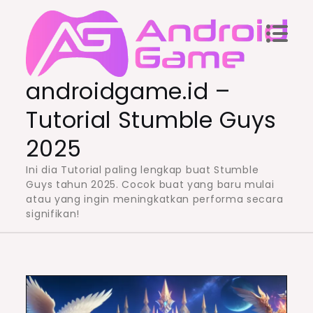
Skip
to
content
androidgame.id –
Tutorial Stumble Guys
2025
Ini dia Tutorial paling lengkap buat Stumble
Guys tahun 2025. Cocok buat yang baru mulai
atau yang ingin meningkatkan performa secara
signifikan!