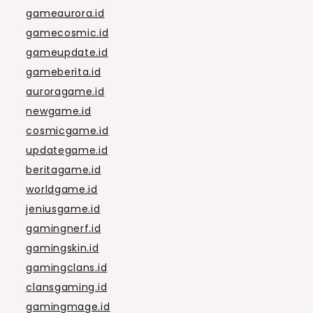
gameaurora.id
gamecosmic.id
gameupdate.id
gameberita.id
auroragame.id
newgame.id
cosmicgame.id
updategame.id
beritagame.id
worldgame.id
jeniusgame.id
gamingnerf.id
gamingskin.id
gamingclans.id
clansgaming.id
gamingmage.id