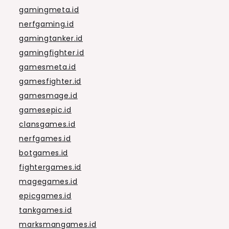
gamingmeta.id
nerfgaming.id
gamingtanker.id
gamingfighter.id
gamesmeta.id
gamesfighter.id
gamesmage.id
gamesepic.id
clansgames.id
nerfgames.id
botgames.id
fightergames.id
magegames.id
epicgames.id
tankgames.id
marksmangames.id