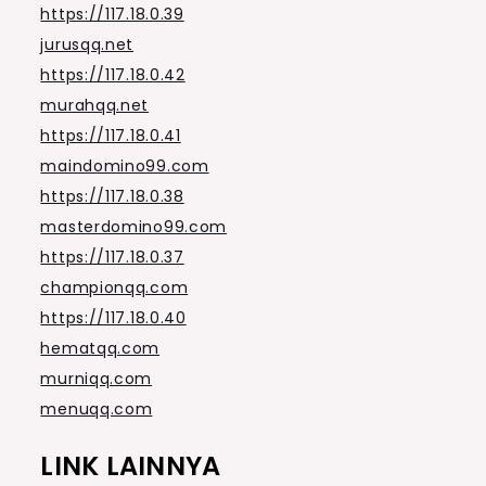
https://117.18.0.39
jurusqq.net
https://117.18.0.42
murahqq.net
https://117.18.0.41
maindomino99.com
https://117.18.0.38
masterdomino99.com
https://117.18.0.37
championqq.com
https://117.18.0.40
hematqq.com
murniqq.com
menuqq.com
LINK LAINNYA