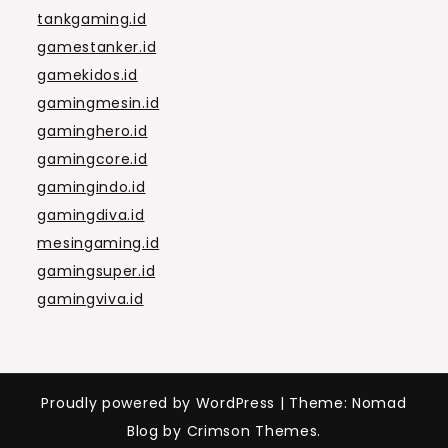
tankgaming.id
gamestanker.id
gamekidos.id
gamingmesin.id
gaminghero.id
gamingcore.id
gamingindo.id
gamingdiva.id
mesingaming.id
gamingsuper.id
gamingviva.id
Proudly powered by WordPress
|
Theme: Nomad
Blog by Crimson Themes.