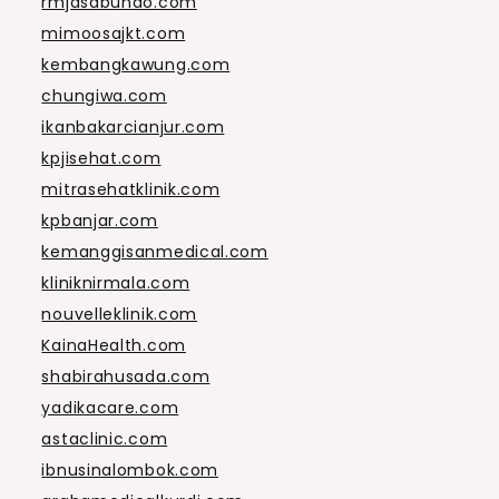
rmjasabundo.com
mimoosajkt.com
kembangkawung.com
chungiwa.com
ikanbakarcianjur.com
kpjisehat.com
mitrasehatklinik.com
kpbanjar.com
kemanggisanmedical.com
kliniknirmala.com
nouvelleklinik.com
KainaHealth.com
shabirahusada.com
yadikacare.com
astaclinic.com
ibnusinalombok.com