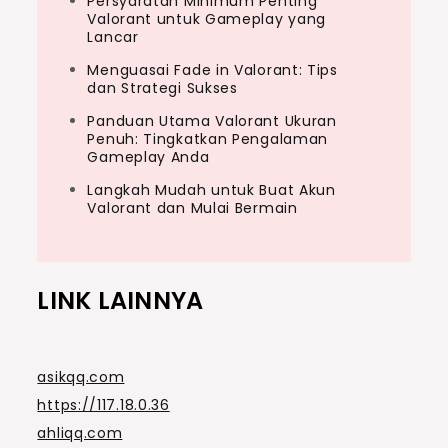
Persyaratan Minimum Penting
Valorant untuk Gameplay yang
Lancar
Menguasai Fade in Valorant: Tips
dan Strategi Sukses
Panduan Utama Valorant Ukuran
Penuh: Tingkatkan Pengalaman
Gameplay Anda
Langkah Mudah untuk Buat Akun
Valorant dan Mulai Bermain
LINK LAINNYA
asikqq.com
https://117.18.0.36
ahliqq.com