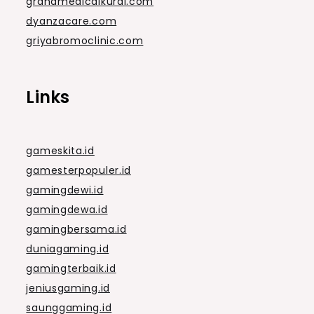
grahamedicalkurdi.com
dyanzacare.com
griyabromoclinic.com
Links
gameskita.id
gamesterpopuler.id
gamingdewi.id
gamingdewa.id
gamingbersama.id
duniagaming.id
gamingterbaik.id
jeniusgaming.id
saunggaming.id