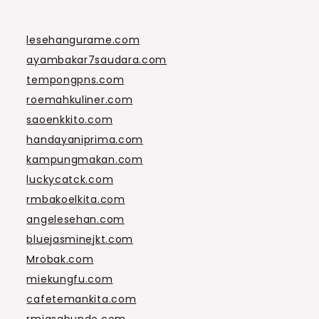
lesehangurame.com
ayambakar7saudara.com
tempongpns.com
roemahkuliner.com
saoenkkito.com
handayaniprima.com
kampungmakan.com
luckycatck.com
rmbakoelkita.com
angelesehan.com
bluejasminejkt.com
Mrobak.com
miekungfu.com
cafetemankita.com
rmjasabundo.com