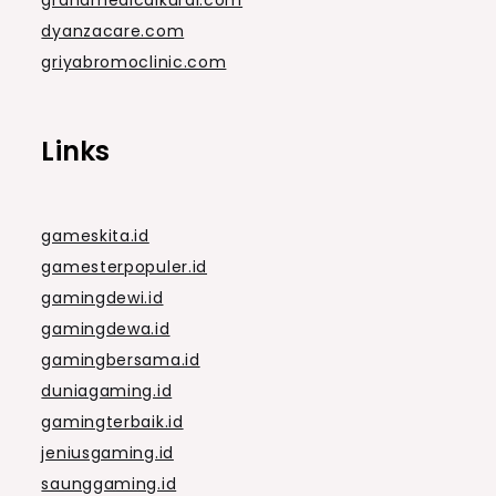
dyanzacare.com
griyabromoclinic.com
Links
gameskita.id
gamesterpopuler.id
gamingdewi.id
gamingdewa.id
gamingbersama.id
duniagaming.id
gamingterbaik.id
jeniusgaming.id
saunggaming.id