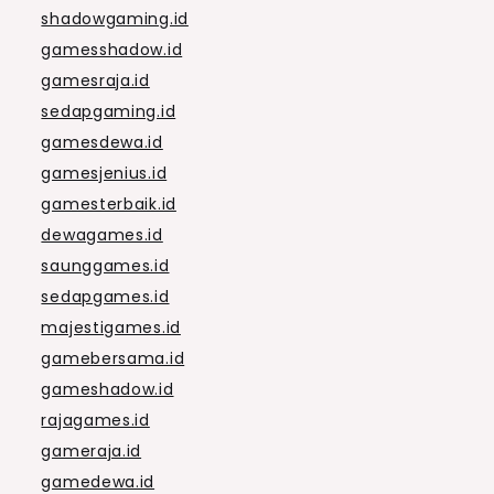
shadowgaming.id
gamesshadow.id
gamesraja.id
sedapgaming.id
gamesdewa.id
gamesjenius.id
gamesterbaik.id
dewagames.id
saunggames.id
sedapgames.id
majestigames.id
gamebersama.id
gameshadow.id
rajagames.id
gameraja.id
gamedewa.id