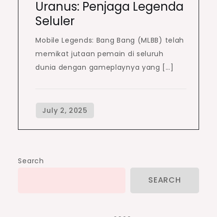
Uranus: Penjaga Legenda
Seluler
Mobile Legends: Bang Bang (MLBB) telah
memikat jutaan pemain di seluruh
dunia dengan gameplaynya yang […]
Search
SEARCH