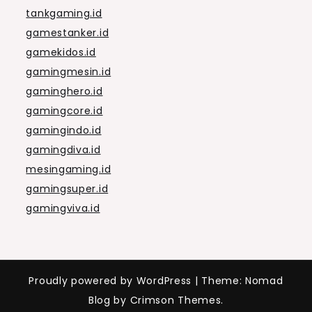
tankgaming.id
gamestanker.id
gamekidos.id
gamingmesin.id
gaminghero.id
gamingcore.id
gamingindo.id
gamingdiva.id
mesingaming.id
gamingsuper.id
gamingviva.id
Proudly powered by WordPress
|
Theme: Nomad
Blog by Crimson Themes.