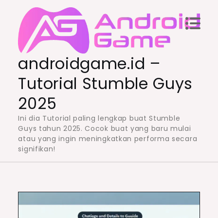
Skip
to
content
androidgame.id –
Tutorial Stumble Guys
2025
Ini dia Tutorial paling lengkap buat Stumble
Guys tahun 2025. Cocok buat yang baru mulai
atau yang ingin meningkatkan performa secara
signifikan!