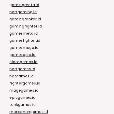
gamingmeta.id
nerfgaming.id
gamingtanker.id
gamingfighter.id
gamesmeta.id
gamesfighter.id
gamesmage.id
gamesepic.id
clansgames.id
nerfgames.id
botgames.id
fightergames.id
magegames.id
epicgames.id
tankgames.id
marksmangames.id