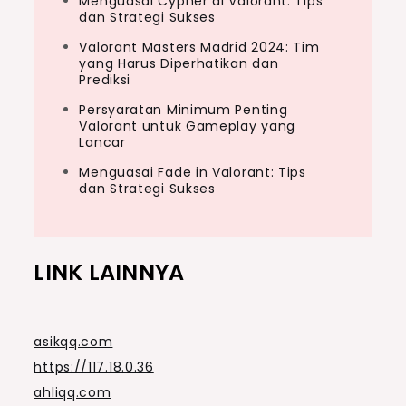
Menguasai Cypher di Valorant: Tips
dan Strategi Sukses
Valorant Masters Madrid 2024: Tim
yang Harus Diperhatikan dan
Prediksi
Persyaratan Minimum Penting
Valorant untuk Gameplay yang
Lancar
Menguasai Fade in Valorant: Tips
dan Strategi Sukses
LINK LAINNYA
asikqq.com
https://117.18.0.36
ahliqq.com