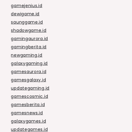
gamejenius.id
dewigame.id
saunggame.id
shadowgame.id
gamingaurora.id
gamingberita.id
newgaming.id
galaxygaming.id
gamesaurora.id
gamesgalaxy.id
updategaming.id
gamescosmic.id
gamesberita.id
gamesnews.id
galaxygames.id
updategames.id