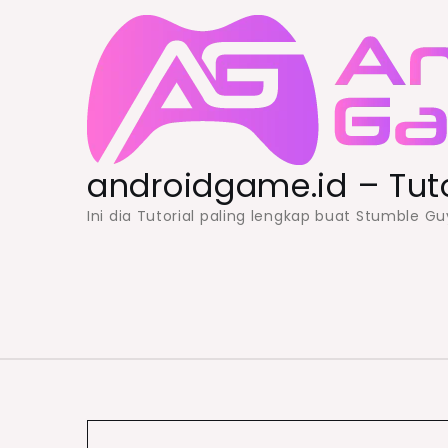
Skip
to
content
androidgame.id – Tut
Ini dia Tutorial paling lengkap buat Stumble 