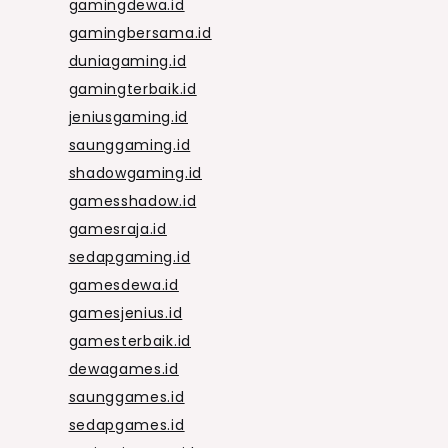
gamingdewa.id
gamingbersama.id
duniagaming.id
gamingterbaik.id
jeniusgaming.id
saunggaming.id
shadowgaming.id
gamesshadow.id
gamesraja.id
sedapgaming.id
gamesdewa.id
gamesjenius.id
gamesterbaik.id
dewagames.id
saunggames.id
sedapgames.id