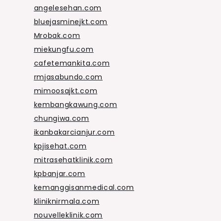
angelesehan.com
bluejasminejkt.com
Mrobak.com
miekungfu.com
cafetemankita.com
rmjasabundo.com
mimoosajkt.com
kembangkawung.com
chungiwa.com
ikanbakarcianjur.com
kpjisehat.com
mitrasehatklinik.com
kpbanjar.com
kemanggisanmedical.com
kliniknirmala.com
nouvelleklinik.com