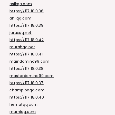
asikqq.com
https://117.18.0.36
ahliqq.com
https://117.18.0.39
jurusqq.net
https://117.18.0.42
murahqq.net
https://117.18.0.41
maindomino99.com
https://117.18.0.38
masterdomino99.com
https://117.18.0.37
championqq.com
https://117.18.0.40
hematqq.com
murniqq.com