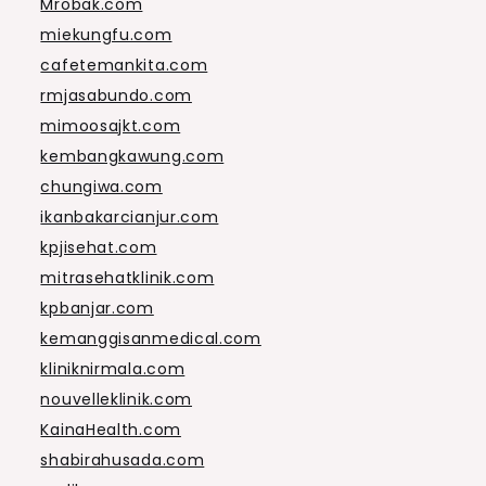
Mrobak.com
miekungfu.com
cafetemankita.com
rmjasabundo.com
mimoosajkt.com
kembangkawung.com
chungiwa.com
ikanbakarcianjur.com
kpjisehat.com
mitrasehatklinik.com
kpbanjar.com
kemanggisanmedical.com
kliniknirmala.com
nouvelleklinik.com
KainaHealth.com
shabirahusada.com