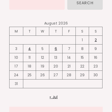
SEARCH
August 2026
M
T
W
T
F
S
S
1
2
3
4
5
6
7
8
9
10
11
12
13
14
15
16
17
18
19
20
21
22
23
24
25
26
27
28
29
30
31
« Jul