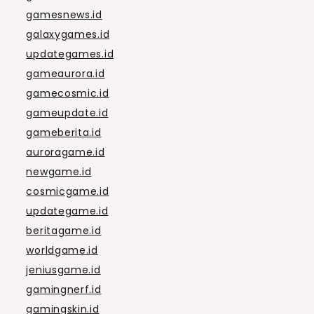
gamesnews.id
galaxygames.id
updategames.id
gameaurora.id
gamecosmic.id
gameupdate.id
gameberita.id
auroragame.id
newgame.id
cosmicgame.id
updategame.id
beritagame.id
worldgame.id
jeniusgame.id
gamingnerf.id
gamingskin.id