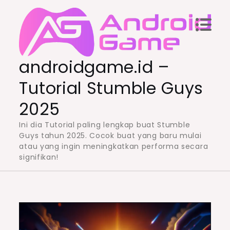
Skip
to
content
androidgame.id –
Tutorial Stumble Guys
2025
Ini dia Tutorial paling lengkap buat Stumble
Guys tahun 2025. Cocok buat yang baru mulai
atau yang ingin meningkatkan performa secara
signifikan!