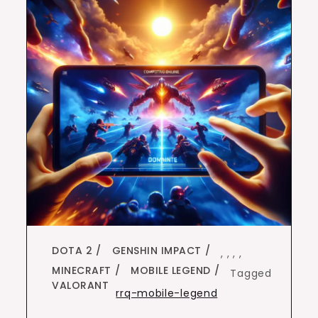
DOTA 2
GENSHIN IMPACT
,
,
,
,
MINECRAFT
MOBILE LEGEND
Tagged
VALORANT
rrq-mobile-legend