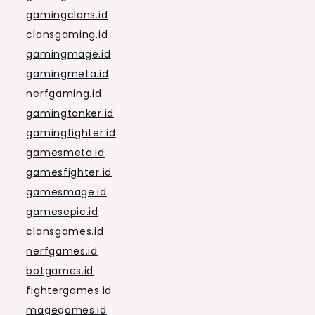
gamingclans.id
clansgaming.id
gamingmage.id
gamingmeta.id
nerfgaming.id
gamingtanker.id
gamingfighter.id
gamesmeta.id
gamesfighter.id
gamesmage.id
gamesepic.id
clansgames.id
nerfgames.id
botgames.id
fightergames.id
magegames.id