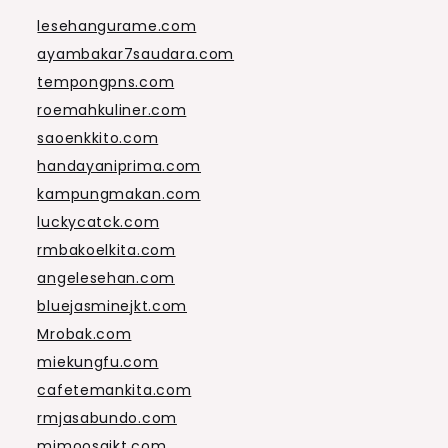
lesehangurame.com
ayambakar7saudara.com
tempongpns.com
roemahkuliner.com
saoenkkito.com
handayaniprima.com
kampungmakan.com
luckycatck.com
rmbakoelkita.com
angelesehan.com
bluejasminejkt.com
Mrobak.com
miekungfu.com
cafetemankita.com
rmjasabundo.com
mimoosajkt.com