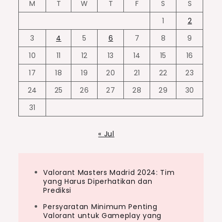
M
T
W
T
F
S
S
1
2
3
4
5
6
7
8
9
10
11
12
13
14
15
16
17
18
19
20
21
22
23
24
25
26
27
28
29
30
31
« Jul
Valorant Masters Madrid 2024: Tim
yang Harus Diperhatikan dan
Prediksi
Persyaratan Minimum Penting
Valorant untuk Gameplay yang