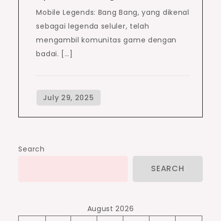
Mobile Legends: Bang Bang, yang dikenal
sebagai legenda seluler, telah
mengambil komunitas game dengan
badai. […]
Search
SEARCH
August 2026