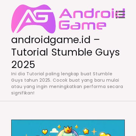
Skip
to
content
androidgame.id –
Tutorial Stumble Guys
2025
Ini dia Tutorial paling lengkap buat Stumble
Guys tahun 2025. Cocok buat yang baru mulai
atau yang ingin meningkatkan performa secara
signifikan!