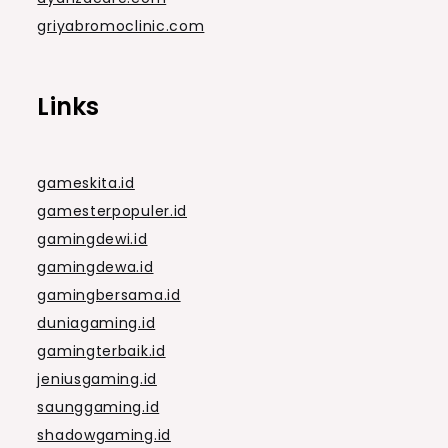
griyabromoclinic.com
Links
gameskita.id
gamesterpopuler.id
gamingdewi.id
gamingdewa.id
gamingbersama.id
duniagaming.id
gamingterbaik.id
jeniusgaming.id
saunggaming.id
shadowgaming.id