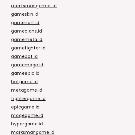
marksmangames.id
gameskin.id
gamenerf.id
gameclans.id
gamemeta.id
gamefighter.id
gamebot.id
gamemage.id
gameepic.id
botgame.id
metagame.id
fightergame.id
epicgame.id
magegame.id
hypergame.id
marksmangame.id