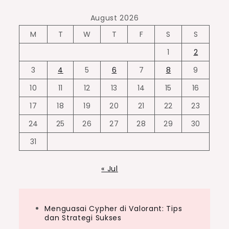
August 2026
M
T
W
T
F
S
S
1
2
3
4
5
6
7
8
9
10
11
12
13
14
15
16
17
18
19
20
21
22
23
24
25
26
27
28
29
30
31
« Jul
Menguasai Cypher di Valorant: Tips
dan Strategi Sukses