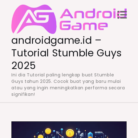
Skip
to
content
androidgame.id –
Tutorial Stumble Guys
2025
Ini dia Tutorial paling lengkap buat Stumble
Guys tahun 2025. Cocok buat yang baru mulai
atau yang ingin meningkatkan performa secara
signifikan!