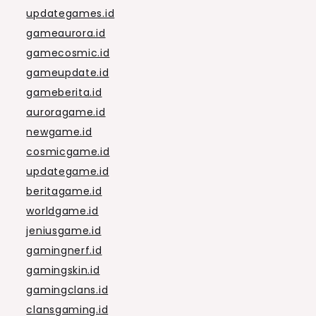
updategames.id
gameaurora.id
gamecosmic.id
gameupdate.id
gameberita.id
auroragame.id
newgame.id
cosmicgame.id
updategame.id
beritagame.id
worldgame.id
jeniusgame.id
gamingnerf.id
gamingskin.id
gamingclans.id
clansgaming.id