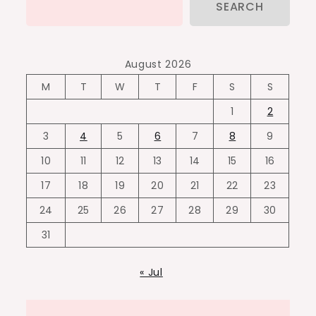
SEARCH
August 2026
M
T
W
T
F
S
S
1
2
3
4
5
6
7
8
9
10
11
12
13
14
15
16
17
18
19
20
21
22
23
24
25
26
27
28
29
30
31
« Jul