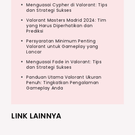
Menguasai Cypher di Valorant: Tips
dan Strategi Sukses
Valorant Masters Madrid 2024: Tim
yang Harus Diperhatikan dan
Prediksi
Persyaratan Minimum Penting
Valorant untuk Gameplay yang
Lancar
Menguasai Fade in Valorant: Tips
dan Strategi Sukses
Panduan Utama Valorant Ukuran
Penuh: Tingkatkan Pengalaman
Gameplay Anda
LINK LAINNYA