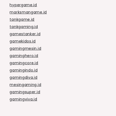
hypergame.id
marksmangame.id
tankgame.id
tankgaming.id
gamestanker.id
gamekidos.id
gamingmesin.id
gaminghero.id
gamingcore.id
gamingindo.id
gamingdiva.id
mesingaming.id
gamingsuper.id
gamingviva.id