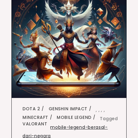
DOTA 2
GENSHIN IMPACT
,
,
,
,
MINECRAFT
MOBILE LEGEND
Tagged
VALORANT
mobile-legend-berasal-
dari-negara