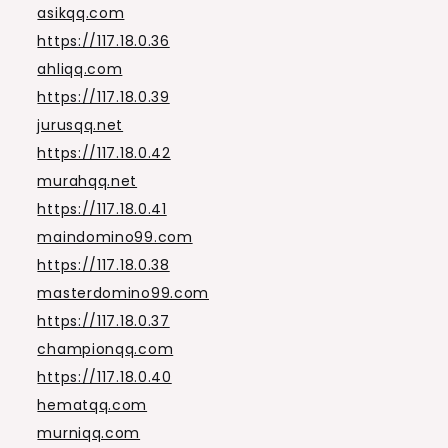
asikqq.com
https://117.18.0.36
ahliqq.com
https://117.18.0.39
jurusqq.net
https://117.18.0.42
murahqq.net
https://117.18.0.41
maindomino99.com
https://117.18.0.38
masterdomino99.com
https://117.18.0.37
championqq.com
https://117.18.0.40
hematqq.com
murniqq.com