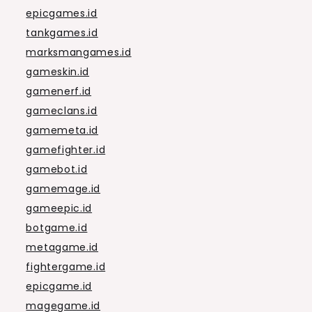
epicgames.id
tankgames.id
marksmangames.id
gameskin.id
gamenerf.id
gameclans.id
gamemeta.id
gamefighter.id
gamebot.id
gamemage.id
gameepic.id
botgame.id
metagame.id
fightergame.id
epicgame.id
magegame.id