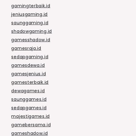
gamingterbaik.id
jeniusgaming.id
saunggaming.id
shadowgaming.id
gamesshadow.id
gamesraja.id
sedapgaming.id
gamesdewa.id
gamesjenius.id
gamesterbaik.id
dewagames.id
saunggames.id
sedapgames.id
majestigames.id
gamebersama.id
gameshadow.id