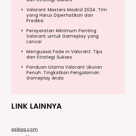
Valorant Masters Madrid 2024: Tim
yang Harus Diperhatikan dan
Prediksi
Persyaratan Minimum Penting
Valorant untuk Gameplay yang
Lancar
Menguasai Fade in Valorant: Tips
dan Strategi Sukses
Panduan Utama Valorant Ukuran
Penuh: Tingkatkan Pengalaman
Gameplay Anda
LINK LAINNYA
asikqq.com