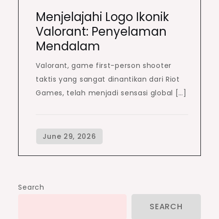
Menjelajahi Logo Ikonik
Valorant: Penyelaman
Mendalam
Valorant, game first-person shooter
taktis yang sangat dinantikan dari Riot
Games, telah menjadi sensasi global […]
Search
SEARCH