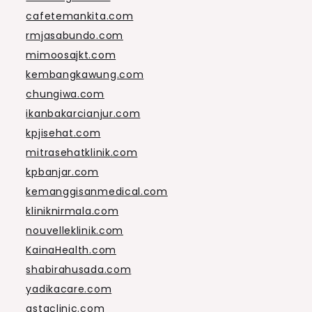
cafetemankita.com
rmjasabundo.com
mimoosajkt.com
kembangkawung.com
chungiwa.com
ikanbakarcianjur.com
kpjisehat.com
mitrasehatklinik.com
kpbanjar.com
kemanggisanmedical.com
kliniknirmala.com
nouvelleklinik.com
KainaHealth.com
shabirahusada.com
yadikacare.com
astaclinic.com