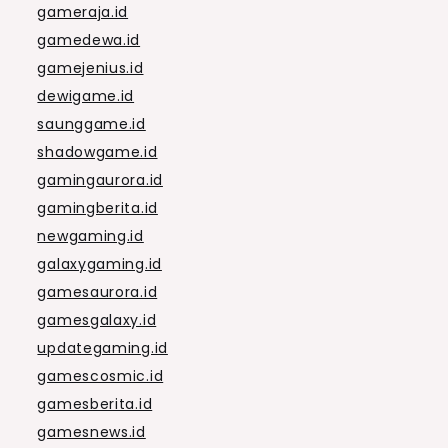
gameraja.id
gamedewa.id
gamejenius.id
dewigame.id
saunggame.id
shadowgame.id
gamingaurora.id
gamingberita.id
newgaming.id
galaxygaming.id
gamesaurora.id
gamesgalaxy.id
updategaming.id
gamescosmic.id
gamesberita.id
gamesnews.id