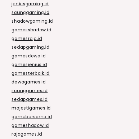
jeniusgaming.id
saunggaming.id
shadowgaming.id
gamesshadow.id
gamesraja.id
sedapgaming.id
gamesdewa.id
gamesjenius.id
gamesterbaik.id
dewagames.id
saunggames.id
sedapgames.id
majestigames.id
gamebersama.id
gameshadow.id
rajagames.id