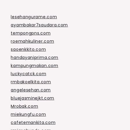
lesehangurame.com
ayambakar7saudara.com
tempongpns.com
roemahkuliner.com
saoenkkito.com
handayaniprima.com
kampungmakan.com
luckycatck.com
rmbakoelkita.com
angelesehan.com
bluejasminejkt.com
Mrobak.com
miekungfu.com
cafetemankita.com