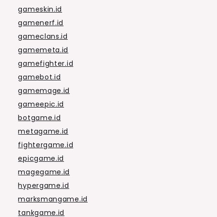
gameskin.id
gamenerf.id
gameclans.id
gamemeta.id
gamefighter.id
gamebot.id
gamemage.id
gameepic.id
botgame.id
metagame.id
fightergame.id
epicgame.id
magegame.id
hypergame.id
marksmangame.id
tankgame.id