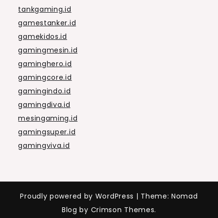
tankgaming.id
gamestanker.id
gamekidos.id
gamingmesin.id
gaminghero.id
gamingcore.id
gamingindo.id
gamingdiva.id
mesingaming.id
gamingsuper.id
gamingviva.id
Proudly powered by WordPress
|
Theme: Nomad
Blog by Crimson Themes.