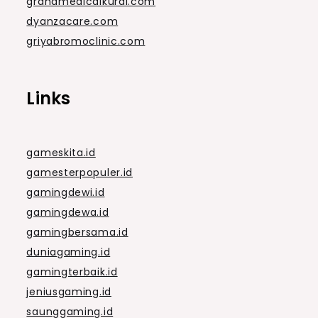
grahamedicalkurdi.com
dyanzacare.com
griyabromoclinic.com
Links
gameskita.id
gamesterpopuler.id
gamingdewi.id
gamingdewa.id
gamingbersama.id
duniagaming.id
gamingterbaik.id
jeniusgaming.id
saunggaming.id