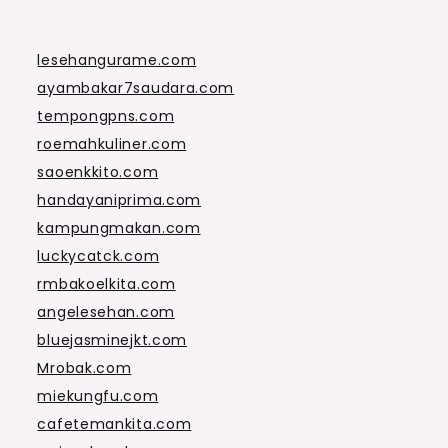
lesehangurame.com
ayambakar7saudara.com
tempongpns.com
roemahkuliner.com
saoenkkito.com
handayaniprima.com
kampungmakan.com
luckycatck.com
rmbakoelkita.com
angelesehan.com
bluejasminejkt.com
Mrobak.com
miekungfu.com
cafetemankita.com