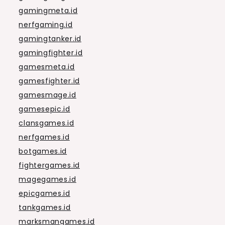
gamingmeta.id
nerfgaming.id
gamingtanker.id
gamingfighter.id
gamesmeta.id
gamesfighter.id
gamesmage.id
gamesepic.id
clansgames.id
nerfgames.id
botgames.id
fightergames.id
magegames.id
epicgames.id
tankgames.id
marksmangames.id