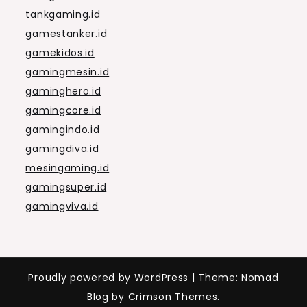
tankgaming.id
gamestanker.id
gamekidos.id
gamingmesin.id
gaminghero.id
gamingcore.id
gamingindo.id
gamingdiva.id
mesingaming.id
gamingsuper.id
gamingviva.id
Proudly powered by WordPress
|
Theme: Nomad
Blog by Crimson Themes.