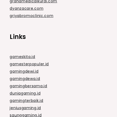
grahamedicalkurdi.com
dyanzacare.com
griyabromoclinic.com
Links
gameskita.id
gamesterpopuler.id
gamingdewi.id
gamingdewa.id
gamingbersama.id
duniagaming.id
gamingterbaik.id
jeniusgaming.id
saunggaming.id