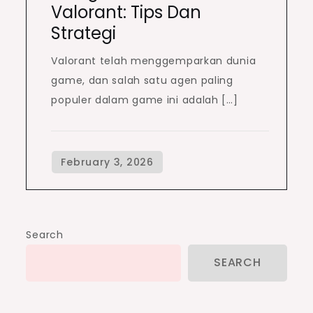
Valorant: Tips Dan
Strategi
Valorant telah menggemparkan dunia
game, dan salah satu agen paling
populer dalam game ini adalah […]
Search
SEARCH