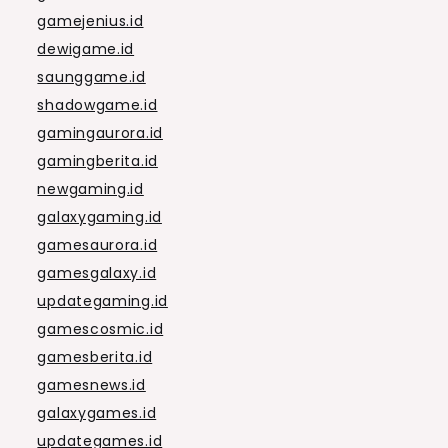
gamejenius.id
dewigame.id
saunggame.id
shadowgame.id
gamingaurora.id
gamingberita.id
newgaming.id
galaxygaming.id
gamesaurora.id
gamesgalaxy.id
updategaming.id
gamescosmic.id
gamesberita.id
gamesnews.id
galaxygames.id
updategames.id