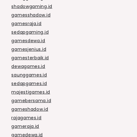
shadowgaming.id
gamesshadow.id
gamesraja.id
sedapgaming.id
gamesdewa.id
gamesjenius.id
gamesterbaik.id
dewagames.id
saunggames.id
sedapgames.id
majestigames.id
gamebersama.id
gameshadow.id
rajagames.id
gameraja.id
gamedewa.id