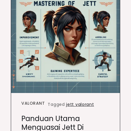
VALORANT
Tagged
jett valorant
Panduan Utama
Menguasai Jett Di