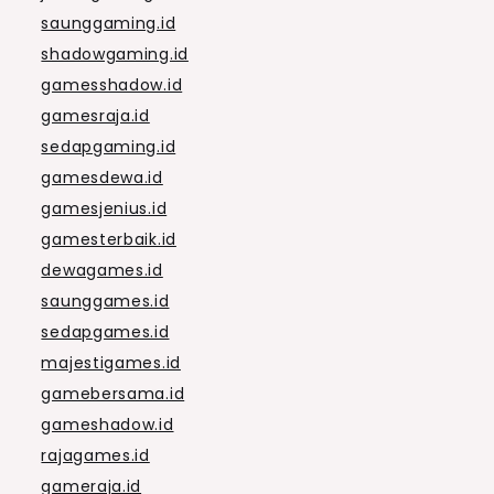
saunggaming.id
shadowgaming.id
gamesshadow.id
gamesraja.id
sedapgaming.id
gamesdewa.id
gamesjenius.id
gamesterbaik.id
dewagames.id
saunggames.id
sedapgames.id
majestigames.id
gamebersama.id
gameshadow.id
rajagames.id
gameraja.id