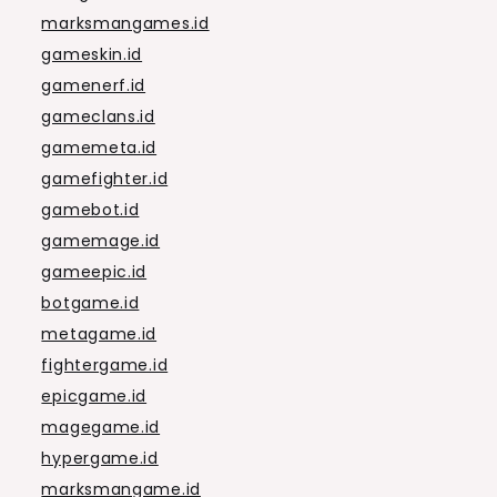
marksmangames.id
gameskin.id
gamenerf.id
gameclans.id
gamemeta.id
gamefighter.id
gamebot.id
gamemage.id
gameepic.id
botgame.id
metagame.id
fightergame.id
epicgame.id
magegame.id
hypergame.id
marksmangame.id