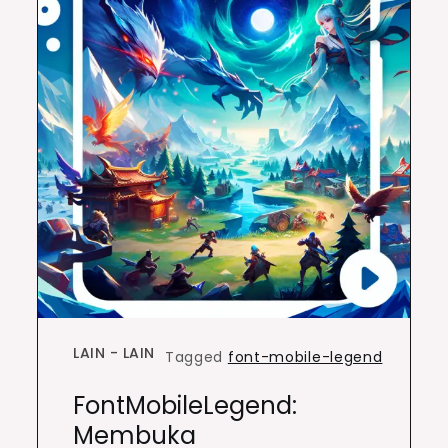
LAIN - LAIN
Tagged
font-mobile-legend
FontMobileLegend:
Membuka