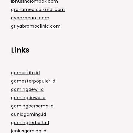
ibnusinalombok.com
grahamedicalkurdi.com
dyanzacare.com
griyabromoclinic.com
Links
gameskita.id
gamesterpopuler.id
gamingdewi.id
gamingdewa.id
gamingbersama.id
duniagaming.id
gamingterbaik.id
jeniusgaming.id