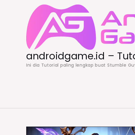
Skip
to
content
androidgame.id – Tut
Ini dia Tutorial paling lengkap buat Stumble 