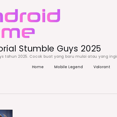
orial Stumble Guys 2025
Guys tahun 2025. Cocok buat yang baru mulai atau yang ing
Home
Mobile Legend
Valorant