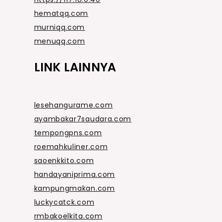
hematqq.com
murniqq.com
menuqq.com
LINK LAINNYA
lesehangurame.com
ayambakar7saudara.com
tempongpns.com
roemahkuliner.com
saoenkkito.com
handayaniprima.com
kampungmakan.com
luckycatck.com
rmbakoelkita.com