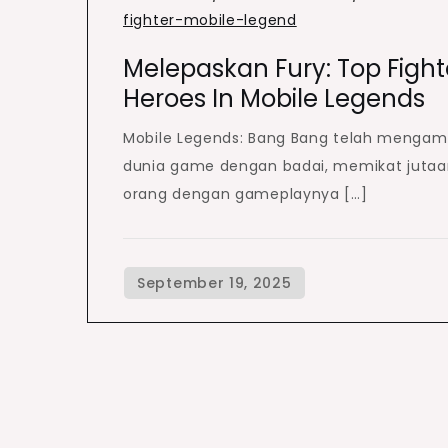
fighter-mobile-legend
Melepaskan Fury: Top Fight
Heroes In Mobile Legends
Mobile Legends: Bang Bang telah mengam
dunia game dengan badai, memikat jutaa
orang dengan gameplaynya […]