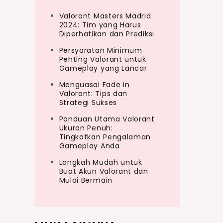
Valorant Masters Madrid
2024: Tim yang Harus
Diperhatikan dan Prediksi
Persyaratan Minimum
Penting Valorant untuk
Gameplay yang Lancar
Menguasai Fade in
Valorant: Tips dan
Strategi Sukses
Panduan Utama Valorant
Ukuran Penuh:
Tingkatkan Pengalaman
Gameplay Anda
Langkah Mudah untuk
Buat Akun Valorant dan
Mulai Bermain