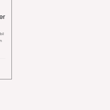
er
bil
n