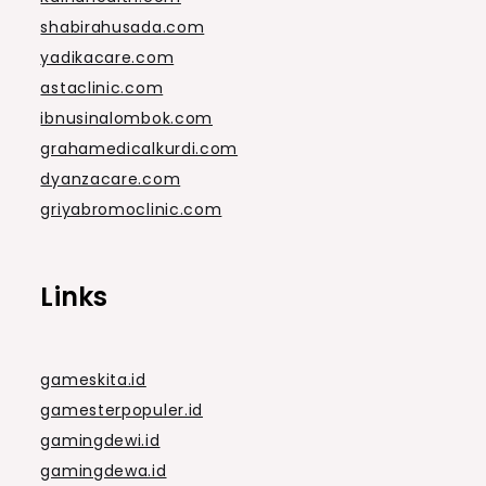
shabirahusada.com
yadikacare.com
astaclinic.com
ibnusinalombok.com
grahamedicalkurdi.com
dyanzacare.com
griyabromoclinic.com
Links
gameskita.id
gamesterpopuler.id
gamingdewi.id
gamingdewa.id