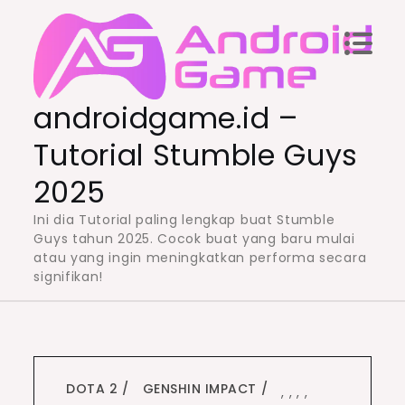
Skip
to
content
androidgame.id –
Tutorial Stumble Guys
2025
Ini dia Tutorial paling lengkap buat Stumble
Guys tahun 2025. Cocok buat yang baru mulai
atau yang ingin meningkatkan performa secara
signifikan!
DOTA 2
GENSHIN IMPACT
,
,
,
,