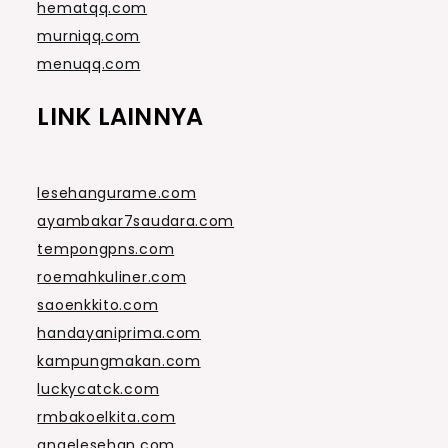
hematqq.com
murniqq.com
menuqq.com
LINK LAINNYA
lesehangurame.com
ayambakar7saudara.com
tempongpns.com
roemahkuliner.com
saoenkkito.com
handayaniprima.com
kampungmakan.com
luckycatck.com
rmbakoelkita.com
angelesehan.com