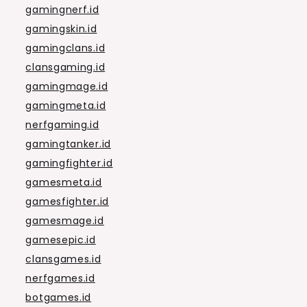
gamingnerf.id
gamingskin.id
gamingclans.id
clansgaming.id
gamingmage.id
gamingmeta.id
nerfgaming.id
gamingtanker.id
gamingfighter.id
gamesmeta.id
gamesfighter.id
gamesmage.id
gamesepic.id
clansgames.id
nerfgames.id
botgames.id