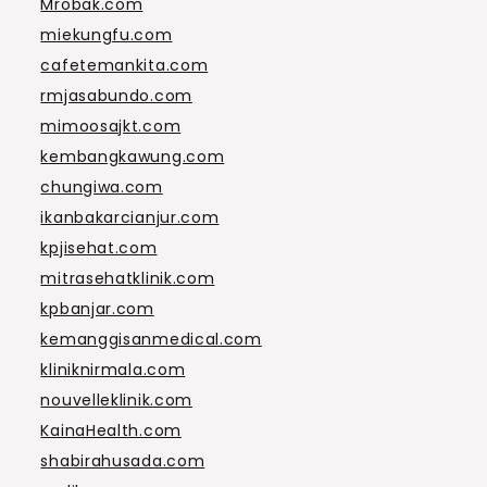
Mrobak.com
miekungfu.com
cafetemankita.com
rmjasabundo.com
mimoosajkt.com
kembangkawung.com
chungiwa.com
ikanbakarcianjur.com
kpjisehat.com
mitrasehatklinik.com
kpbanjar.com
kemanggisanmedical.com
kliniknirmala.com
nouvelleklinik.com
KainaHealth.com
shabirahusada.com