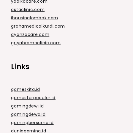
yadikacare.com
astaclinic.com
ibnusinalombok.com
grahamedicalkurdi.com
dyanzacare.com
griyabromoclinic.com
Links
gameskita.id
gamesterpopuler.id
gamingdewi.id
gamingdewa.id
gamingbersama.id
duniagaming.id