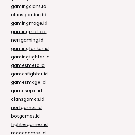
gamingclans.id
clansgaming.id
gamingmage.id
gamingmeta.id
nerfgaming.id
gamingtanker.id
gamingfighter.id
gamesmeta.id
gamesfighter.id
gamesmage.id
gamesepic.id
clansgames.id
nerfgames.id
botgames.id
fightergames.id
magegames.id