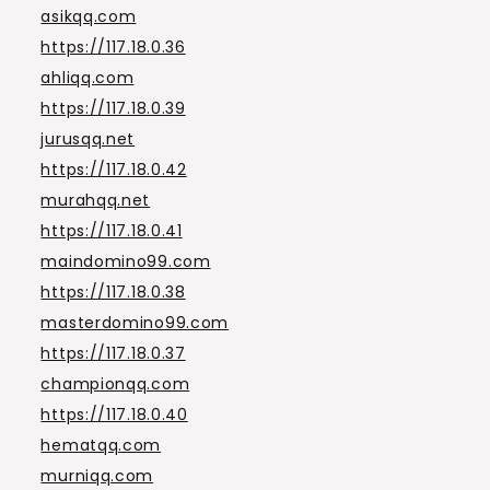
asikqq.com
https://117.18.0.36
ahliqq.com
https://117.18.0.39
jurusqq.net
https://117.18.0.42
murahqq.net
https://117.18.0.41
maindomino99.com
https://117.18.0.38
masterdomino99.com
https://117.18.0.37
championqq.com
https://117.18.0.40
hematqq.com
murniqq.com