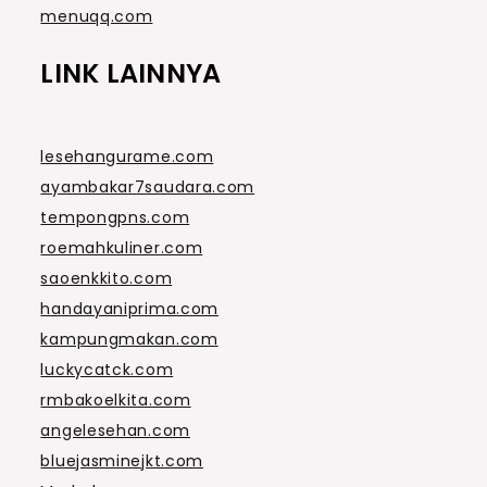
menuqq.com
LINK LAINNYA
lesehangurame.com
ayambakar7saudara.com
tempongpns.com
roemahkuliner.com
saoenkkito.com
handayaniprima.com
kampungmakan.com
luckycatck.com
rmbakoelkita.com
angelesehan.com
bluejasminejkt.com