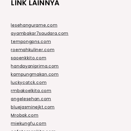
LINK LAINNYA
lesehangurame.com
ayambakar7saudara.com
tempongpns.com
roemahkuliner.com
saoenkkito.com
handayaniprima.com
kampungmakan.com
luckycatck.com
rmbakoelkita.com
angelesehan.com
bluejasminejkt.com
Mrobak.com
miekungfu.com