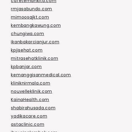
cafetemankita.com
rmjasabundo.com
mimoosajkt.com
kembangkawung.com
chungiwa.com
ikanbakarcianjur.com
kpjisehat.com
mitrasehatklinik.com
kpbanjar.com
kemanggisanmedical.com
kliniknirmala.com
nouvelleklinik.com
KainaHealth.com
shabirahusada.com
yadikacare.com
astaclinic.com