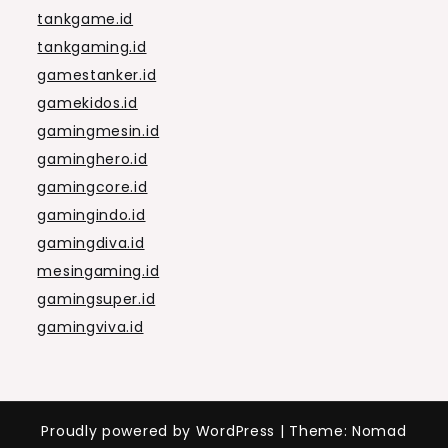
tankgame.id
tankgaming.id
gamestanker.id
gamekidos.id
gamingmesin.id
gaminghero.id
gamingcore.id
gamingindo.id
gamingdiva.id
mesingaming.id
gamingsuper.id
gamingviva.id
Proudly powered by WordPress
|
Theme: Nomad