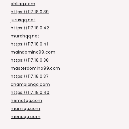
ahliqq.com
https://117.18.0.39
jurusqq.net
https://117.18.0.42
murahqq.net
https://117.18.0.41
maindomino99.com
https://117.18.0.38
masterdomino99.com
https://117.18.0.37
championqq.com
https://117.18.0.40
hematqq.com
murniqq.com
menuqq.com