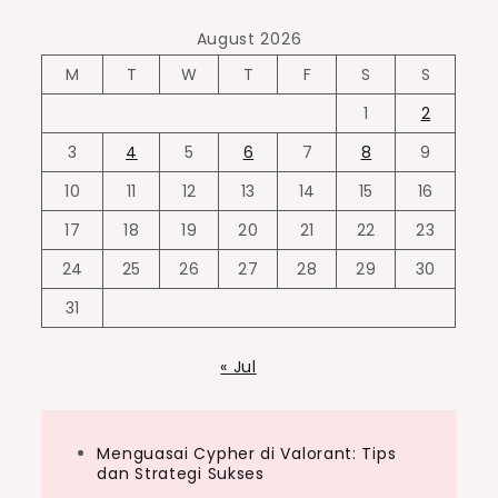
August 2026
M
T
W
T
F
S
S
1
2
3
4
5
6
7
8
9
10
11
12
13
14
15
16
17
18
19
20
21
22
23
24
25
26
27
28
29
30
31
« Jul
Menguasai Cypher di Valorant: Tips
dan Strategi Sukses