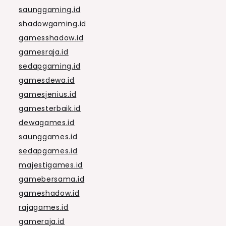
saunggaming.id
shadowgaming.id
gamesshadow.id
gamesraja.id
sedapgaming.id
gamesdewa.id
gamesjenius.id
gamesterbaik.id
dewagames.id
saunggames.id
sedapgames.id
majestigames.id
gamebersama.id
gameshadow.id
rajagames.id
gameraja.id