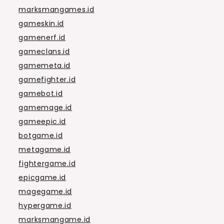
marksmangames.id
gameskin.id
gamenerf.id
gameclans.id
gamemeta.id
gamefighter.id
gamebot.id
gamemage.id
gameepic.id
botgame.id
metagame.id
fightergame.id
epicgame.id
magegame.id
hypergame.id
marksmangame.id