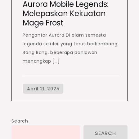
Aurora Mobile Legends:
Melepaskan Kekuatan
Mage Frost
Pengantar Aurora Di alam semesta
legenda seluler yang terus berkembang:
Bang Bang, beberapa pahlawan
menangkap […]
Search
SEARCH