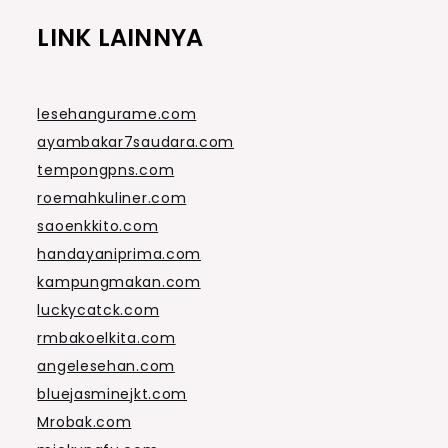
LINK LAINNYA
lesehangurame.com
ayambakar7saudara.com
tempongpns.com
roemahkuliner.com
saoenkkito.com
handayaniprima.com
kampungmakan.com
luckycatck.com
rmbakoelkita.com
angelesehan.com
bluejasminejkt.com
Mrobak.com