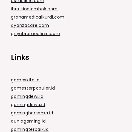
astaclinic.com
ibnusinalombok.com
grahamedicalkurdi.com
dyanzacare.com
griyabromoclinic.com
Links
gameskita.id
gamesterpopuler.id
gamingdewi.id
gamingdewa.id
gamingbersama.id
duniagaming.id
gamingterbaik.id