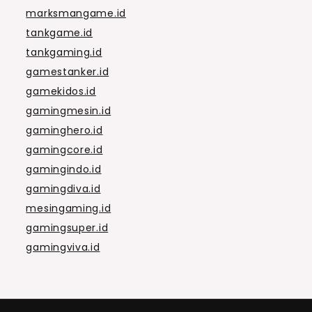
marksmangame.id
tankgame.id
tankgaming.id
gamestanker.id
gamekidos.id
gamingmesin.id
gaminghero.id
gamingcore.id
gamingindo.id
gamingdiva.id
mesingaming.id
gamingsuper.id
gamingviva.id