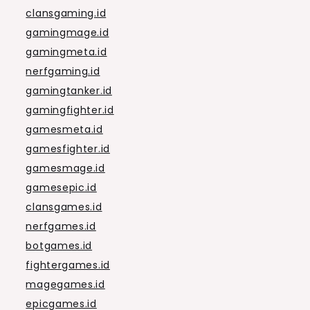
clansgaming.id
gamingmage.id
gamingmeta.id
nerfgaming.id
gamingtanker.id
gamingfighter.id
gamesmeta.id
gamesfighter.id
gamesmage.id
gamesepic.id
clansgames.id
nerfgames.id
botgames.id
fightergames.id
magegames.id
epicgames.id