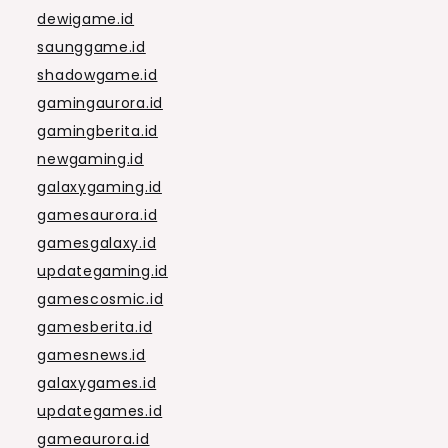
dewigame.id
saunggame.id
shadowgame.id
gamingaurora.id
gamingberita.id
newgaming.id
galaxygaming.id
gamesaurora.id
gamesgalaxy.id
updategaming.id
gamescosmic.id
gamesberita.id
gamesnews.id
galaxygames.id
updategames.id
gameaurora.id