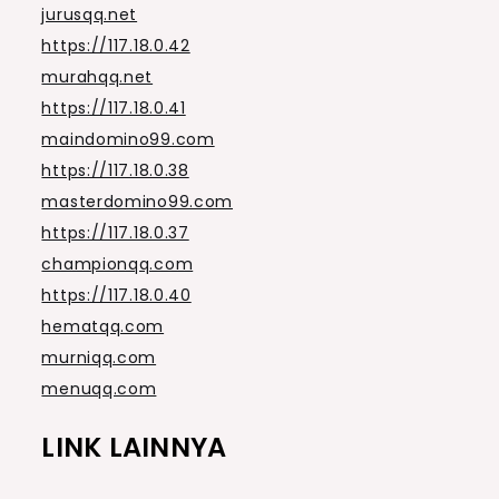
jurusqq.net
https://117.18.0.42
murahqq.net
https://117.18.0.41
maindomino99.com
https://117.18.0.38
masterdomino99.com
https://117.18.0.37
championqq.com
https://117.18.0.40
hematqq.com
murniqq.com
menuqq.com
LINK LAINNYA