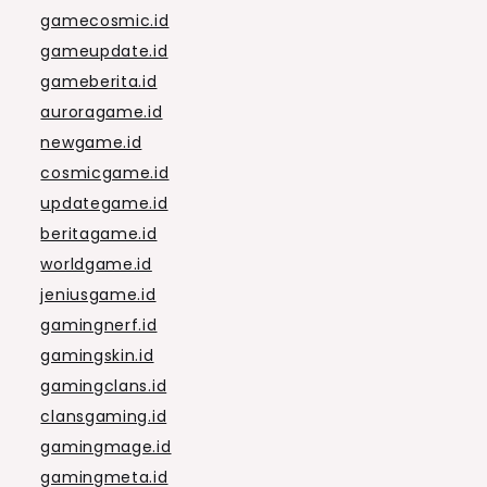
gamecosmic.id
gameupdate.id
gameberita.id
auroragame.id
newgame.id
cosmicgame.id
updategame.id
beritagame.id
worldgame.id
jeniusgame.id
gamingnerf.id
gamingskin.id
gamingclans.id
clansgaming.id
gamingmage.id
gamingmeta.id