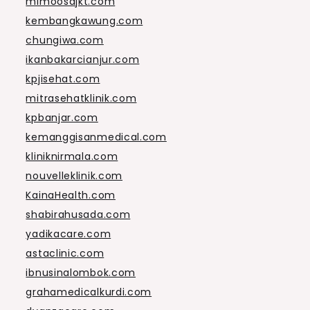
mimoosajkt.com
kembangkawung.com
chungiwa.com
ikanbakarcianjur.com
kpjisehat.com
mitrasehatklinik.com
kpbanjar.com
kemanggisanmedical.com
kliniknirmala.com
nouvelleklinik.com
KainaHealth.com
shabirahusada.com
yadikacare.com
astaclinic.com
ibnusinalombok.com
grahamedicalkurdi.com