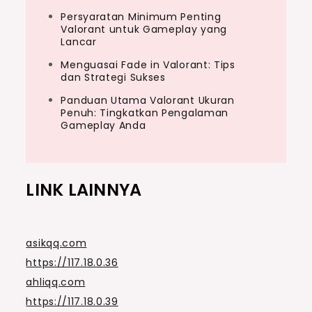
Persyaratan Minimum Penting
Valorant untuk Gameplay yang
Lancar
Menguasai Fade in Valorant: Tips
dan Strategi Sukses
Panduan Utama Valorant Ukuran
Penuh: Tingkatkan Pengalaman
Gameplay Anda
LINK LAINNYA
asikqq.com
https://117.18.0.36
ahliqq.com
https://117.18.0.39