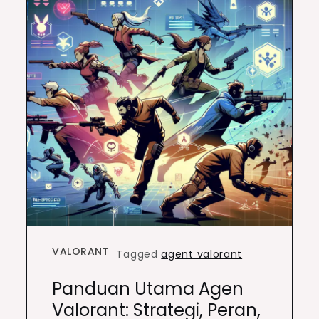
VALORANT
Tagged
agent valorant
Panduan Utama Agen
Valorant: Strategi, Peran,