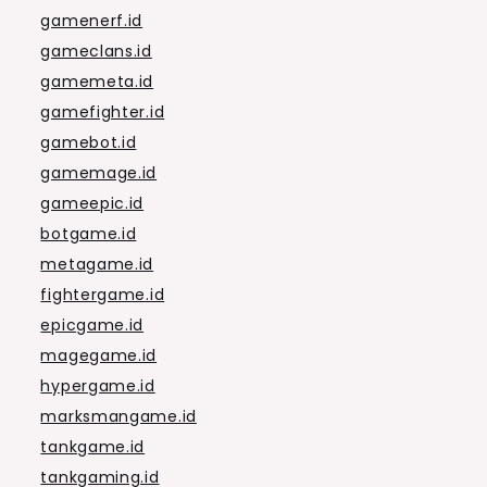
gamenerf.id
gameclans.id
gamemeta.id
gamefighter.id
gamebot.id
gamemage.id
gameepic.id
botgame.id
metagame.id
fightergame.id
epicgame.id
magegame.id
hypergame.id
marksmangame.id
tankgame.id
tankgaming.id