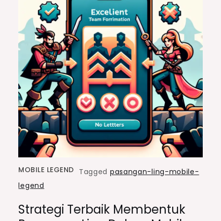
MOBILE LEGEND
Tagged
pasangan-ling-mobile-
legend
Strategi Terbaik Membentuk