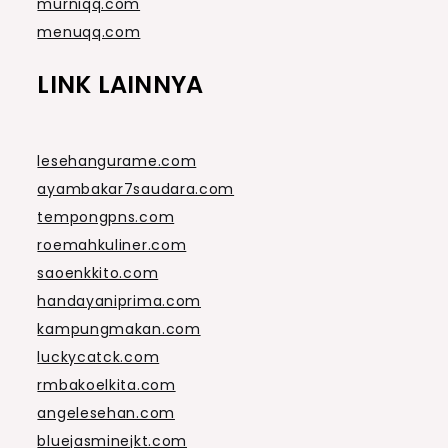
murniqq.com
menuqq.com
LINK LAINNYA
lesehangurame.com
ayambakar7saudara.com
tempongpns.com
roemahkuliner.com
saoenkkito.com
handayaniprima.com
kampungmakan.com
luckycatck.com
rmbakoelkita.com
angelesehan.com
bluejasminejkt.com