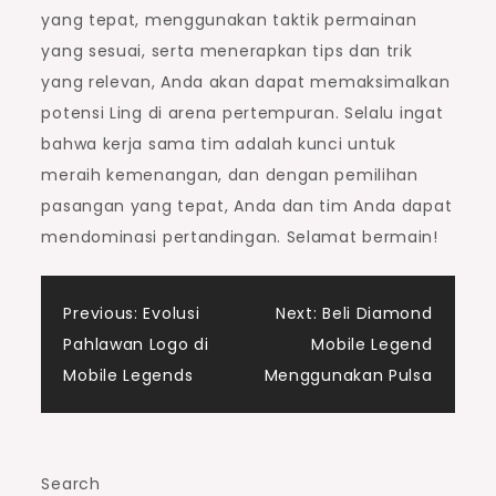
yang tepat, menggunakan taktik permainan
yang sesuai, serta menerapkan tips dan trik
yang relevan, Anda akan dapat memaksimalkan
potensi Ling di arena pertempuran. Selalu ingat
bahwa kerja sama tim adalah kunci untuk
meraih kemenangan, dan dengan pemilihan
pasangan yang tepat, Anda dan tim Anda dapat
mendominasi pertandingan. Selamat bermain!
Post
Previous:
Evolusi
Next:
Beli Diamond
Pahlawan Logo di
Mobile Legend
navigation
Mobile Legends
Menggunakan Pulsa
Search