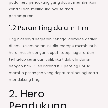
pada hero pendukung yang dapat memberikan
kontrol dan melindunginya selama
pertempuran.
1.2 Peran Ling dalam Tim
Ling biasanya berperan sebagai damage dealer
di tim. Dalam peran ini, dia mampu membunuh
hero musuh dengan cepat, tetapi juga rentan
terhadap serangan balik jika tidak dilindungi
dengan baik. Oleh karena itu, penting untuk
memilih pasangan yang dapat melindungi serta
mendukung Ling.
2. Hero
Pendukung