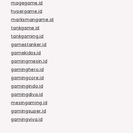
magegame.id
hypergame.id
marksmangame.id
tankgame.id
tankgaming.id
gamestanker.id
gamekidos.id
gamingmesin.id
gaminghero.id
gamingcore.id
gamingindo.id
gamingdiva.id
mesingaming.id
gamingsuper.id
gamingviva.id