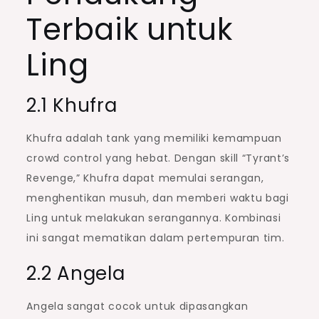
Terbaik untuk
Ling
2.1 Khufra
Khufra adalah tank yang memiliki kemampuan
crowd control yang hebat. Dengan skill “Tyrant’s
Revenge,” Khufra dapat memulai serangan,
menghentikan musuh, dan memberi waktu bagi
Ling untuk melakukan serangannya. Kombinasi
ini sangat mematikan dalam pertempuran tim.
2.2 Angela
Angela sangat cocok untuk dipasangkan