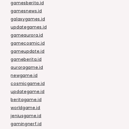
gamesberita.id
gamesnews.id
galaxygames.id
updategames.id
gameaurora.id
gamecosmic.id
gameupdate.id
gameberita.id
auroragame.id
newgame.id
cosmicgame.id
updategame.id
beritagame.id
worldgame.id
jeniusgame.id
gamingnerf.id