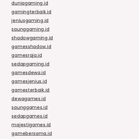
duniagaming.id
gamingterbaik.id
jeniusgaming.id
saunggaming.id
shadowgaming.id
gamesshadow.id
gamesraja.id
sedapgaming.id
gamesdewa.id
gamesjenius.id
gamesterbaik.id
dewagames.id
saunggames.id
sedapgames.id
majestigames.id
gamebersama.id