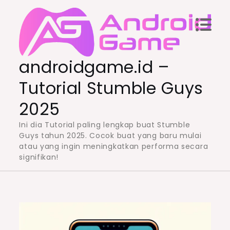
Skip
to
content
androidgame.id –
Tutorial Stumble Guys
2025
Ini dia Tutorial paling lengkap buat Stumble
Guys tahun 2025. Cocok buat yang baru mulai
atau yang ingin meningkatkan performa secara
signifikan!