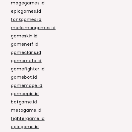
magegames.id
epicgames.id
tankgames.id
marksmangames.id
gameskin.id
gamenerf.id
gameclans.id
gamemeta.id
gamefighter.id
gamebot.id
gamemage.id
gameepic.id
botgame.id
metagame.id
fightergame.id
epicgame.id