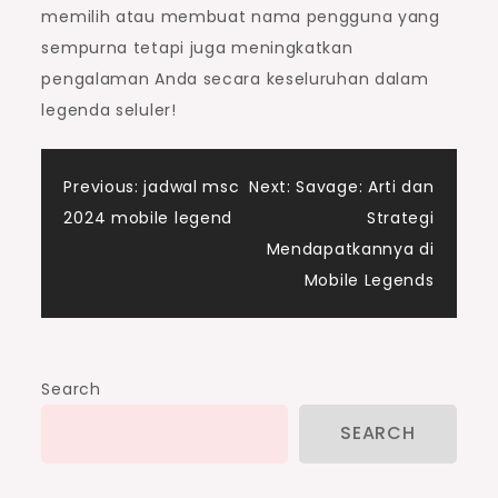
memilih atau membuat nama pengguna yang
sempurna tetapi juga meningkatkan
pengalaman Anda secara keseluruhan dalam
legenda seluler!
Post
Previous:
jadwal msc
Next:
Savage: Arti dan
2024 mobile legend
Strategi
navigation
Mendapatkannya di
Mobile Legends
Search
SEARCH