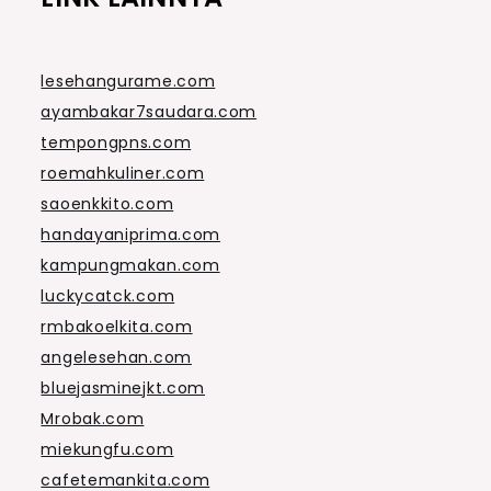
lesehangurame.com
ayambakar7saudara.com
tempongpns.com
roemahkuliner.com
saoenkkito.com
handayaniprima.com
kampungmakan.com
luckycatck.com
rmbakoelkita.com
angelesehan.com
bluejasminejkt.com
Mrobak.com
miekungfu.com
cafetemankita.com