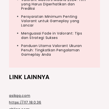
yang Harus Diperhatikan dan
Prediksi
Persyaratan Minimum Penting
Valorant untuk Gameplay yang
Lancar
Menguasai Fade in Valorant: Tips
dan Strategi Sukses
Panduan Utama Valorant Ukuran
Penuh: Tingkatkan Pengalaman
Gameplay Anda
LINK LAINNYA
asikqq.com
https://117.18.0.36