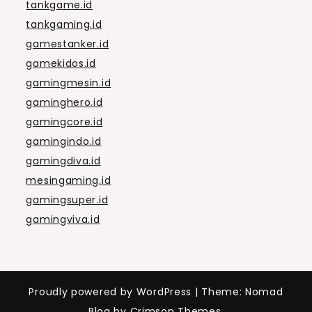
tankgame.id
tankgaming.id
gamestanker.id
gamekidos.id
gamingmesin.id
gaminghero.id
gamingcore.id
gamingindo.id
gamingdiva.id
mesingaming.id
gamingsuper.id
gamingviva.id
Proudly powered by WordPress
|
Theme: Nomad
Blog by Crimson Themes.