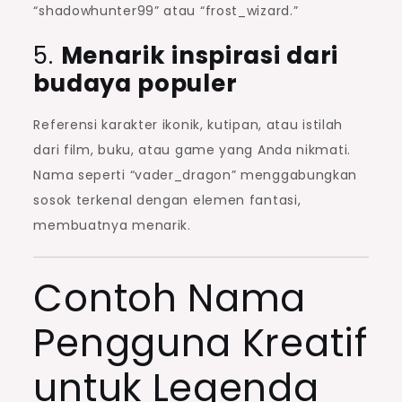
“shadowhunter99” atau “frost_wizard.”
5.
Menarik inspirasi dari
budaya populer
Referensi karakter ikonik, kutipan, atau istilah
dari film, buku, atau game yang Anda nikmati.
Nama seperti “vader_dragon” menggabungkan
sosok terkenal dengan elemen fantasi,
membuatnya menarik.
Contoh Nama
Pengguna Kreatif
untuk Legenda