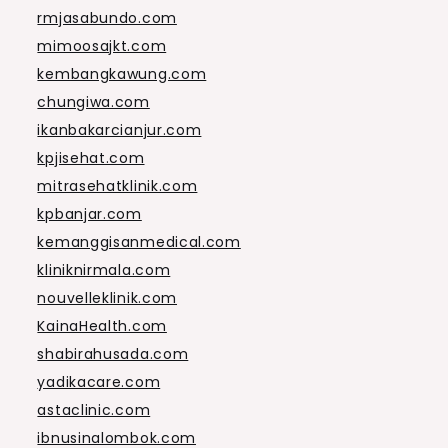
rmjasabundo.com
mimoosajkt.com
kembangkawung.com
chungiwa.com
ikanbakarcianjur.com
kpjisehat.com
mitrasehatklinik.com
kpbanjar.com
kemanggisanmedical.com
kliniknirmala.com
nouvelleklinik.com
KainaHealth.com
shabirahusada.com
yadikacare.com
astaclinic.com
ibnusinalombok.com