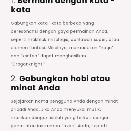
1.
Bermain dengan kata -
kata
Gabungkan kata -kata berbeda yang
beresonansi dengan gaya permainan Anda,
seperti makhluk mitologis, pahlawan super, atau
elemen fantasi. Misalnya, memadukan “naga”
dan “ksatria” dapat menghasilkan
“Dragonknight.”
2.
Gabungkan hobi atau
minat Anda
Sejajarkan nama pengguna Anda dengan minat
pribadi Anda. Jika Anda menyukai musik,
mainkan dengan istilah yang terkait dengan
genre atau instrumen favorit Anda, seperti