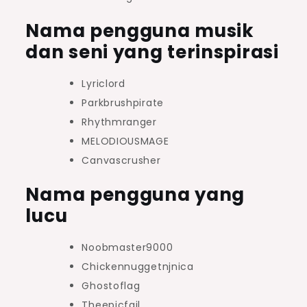
Nama pengguna musik
dan seni yang terinspirasi
Lyriclord
Parkbrushpirate
Rhythmranger
MELODIOUSMAGE
Canvascrusher
Nama pengguna yang
lucu
Noobmaster9000
Chickennuggetnjnica
Ghostoflag
Theepicfail