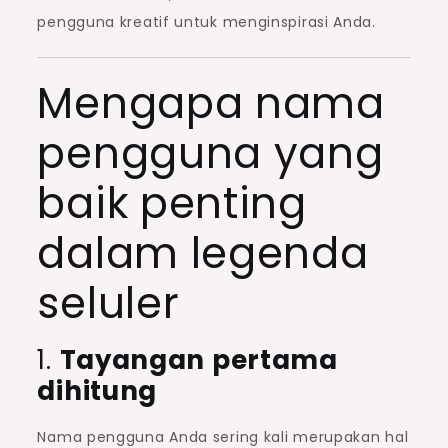
pengguna kreatif untuk menginspirasi Anda.
Mengapa nama
pengguna yang
baik penting
dalam legenda
seluler
1.
Tayangan pertama
dihitung
Nama pengguna Anda sering kali merupakan hal