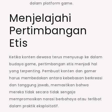
dalam platform game.
Menjelajahi
Pertimbangan
Etis
Ketika konten dewasa terus menyusup ke dalam
budaya game, pertimbangan etis menjadi hal
yang terpenting. Pembuat konten dan gamer
harus membedakan antara kebebasan berkreasi
dan tanggung jawab, memastikan bahwa
mereka tidak secara tidak sengaja
mempromosikan narasi berbahaya atau terlibat
dalam praktik eksploitatif.