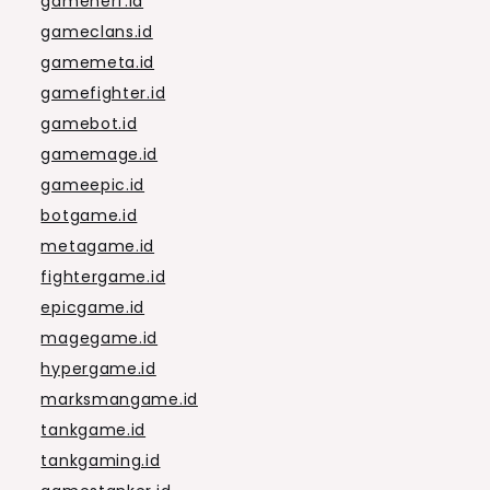
gamenerf.id
gameclans.id
gamemeta.id
gamefighter.id
gamebot.id
gamemage.id
gameepic.id
botgame.id
metagame.id
fightergame.id
epicgame.id
magegame.id
hypergame.id
marksmangame.id
tankgame.id
tankgaming.id