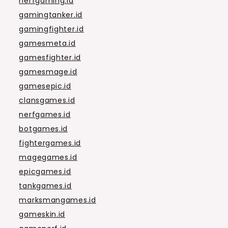
nerfgaming.id
gamingtanker.id
gamingfighter.id
gamesmeta.id
gamesfighter.id
gamesmage.id
gamesepic.id
clansgames.id
nerfgames.id
botgames.id
fightergames.id
magegames.id
epicgames.id
tankgames.id
marksmangames.id
gameskin.id