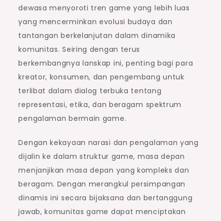
dewasa menyoroti tren game yang lebih luas
yang mencerminkan evolusi budaya dan
tantangan berkelanjutan dalam dinamika
komunitas. Seiring dengan terus
berkembangnya lanskap ini, penting bagi para
kreator, konsumen, dan pengembang untuk
terlibat dalam dialog terbuka tentang
representasi, etika, dan beragam spektrum
pengalaman bermain game.
Dengan kekayaan narasi dan pengalaman yang
dijalin ke dalam struktur game, masa depan
menjanjikan masa depan yang kompleks dan
beragam. Dengan merangkul persimpangan
dinamis ini secara bijaksana dan bertanggung
jawab, komunitas game dapat menciptakan