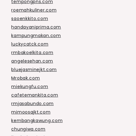
tempongpns.com
roemahkuliner.com
saoenkkito.com
handayaniprima.com
kampungmakan.com
luckycatck.com
rmbakoelkita.com
angelesehan.com
bluejasminejkt.com
Mrobak.com
miekungfu.com
cafetemankita.com
rmjasabundo.com
mimoosajkt.com
kembangkawung.com
chungiwa.com