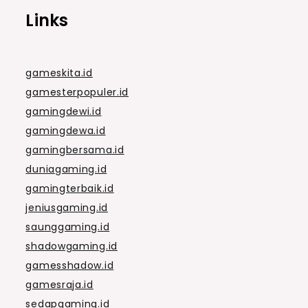
Links
gameskita.id
gamesterpopuler.id
gamingdewi.id
gamingdewa.id
gamingbersama.id
duniagaming.id
gamingterbaik.id
jeniusgaming.id
saunggaming.id
shadowgaming.id
gamesshadow.id
gamesraja.id
sedapgaming.id