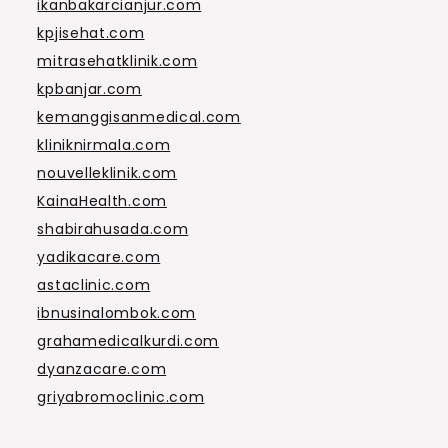
ikanbakarcianjur.com
kpjisehat.com
mitrasehatklinik.com
kpbanjar.com
kemanggisanmedical.com
kliniknirmala.com
nouvelleklinik.com
KainaHealth.com
shabirahusada.com
yadikacare.com
astaclinic.com
ibnusinalombok.com
grahamedicalkurdi.com
dyanzacare.com
griyabromoclinic.com