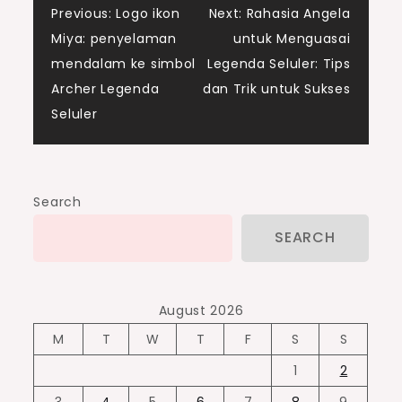
Post
Previous:
Logo ikon
Next:
Rahasia Angela
Miya: penyelaman
untuk Menguasai
navigation
mendalam ke simbol
Legenda Seluler: Tips
Archer Legenda
dan Trik untuk Sukses
Seluler
Search
SEARCH
August 2026
M
T
W
T
F
S
S
1
2
3
4
5
6
7
8
9