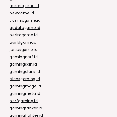
auroragame.id
newgame.id
cosmicgame.id
updategame.id
beritagame.id
worldgame.id
jeniusgame.id
gamingnerf.id
gamingskin.id
gamingclans.id
clansgaming.id
gamingmage.id
gamingmeta.id
nerfgaming.id
gamingtanker.id
gamingfighter.id