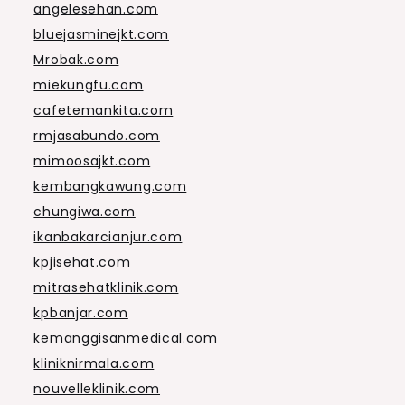
angelesehan.com
bluejasminejkt.com
Mrobak.com
miekungfu.com
cafetemankita.com
rmjasabundo.com
mimoosajkt.com
kembangkawung.com
chungiwa.com
ikanbakarcianjur.com
kpjisehat.com
mitrasehatklinik.com
kpbanjar.com
kemanggisanmedical.com
kliniknirmala.com
nouvelleklinik.com