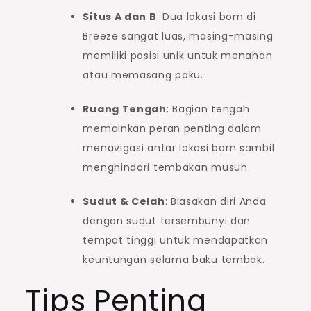
Situs A dan B
: Dua lokasi bom di
Breeze sangat luas, masing-masing
memiliki posisi unik untuk menahan
atau memasang paku.
Ruang Tengah
: Bagian tengah
memainkan peran penting dalam
menavigasi antar lokasi bom sambil
menghindari tembakan musuh.
Sudut & Celah
: Biasakan diri Anda
dengan sudut tersembunyi dan
tempat tinggi untuk mendapatkan
keuntungan selama baku tembak.
Tips Penting