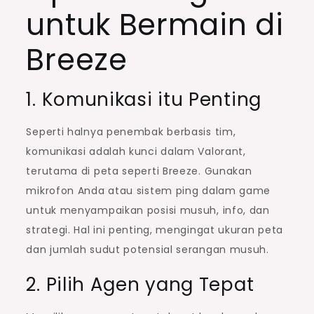
untuk Bermain di
Breeze
1. Komunikasi itu Penting
Seperti halnya penembak berbasis tim,
komunikasi adalah kunci dalam Valorant,
terutama di peta seperti Breeze. Gunakan
mikrofon Anda atau sistem ping dalam game
untuk menyampaikan posisi musuh, info, dan
strategi. Hal ini penting, mengingat ukuran peta
dan jumlah sudut potensial serangan musuh.
2. Pilih Agen yang Tepat