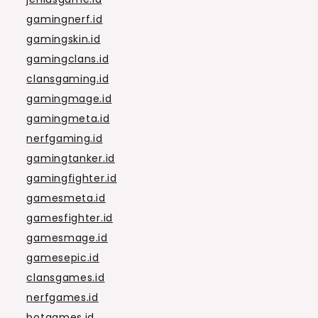
gamingnerf.id
gamingskin.id
gamingclans.id
clansgaming.id
gamingmage.id
gamingmeta.id
nerfgaming.id
gamingtanker.id
gamingfighter.id
gamesmeta.id
gamesfighter.id
gamesmage.id
gamesepic.id
clansgames.id
nerfgames.id
botgames.id