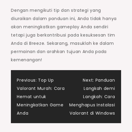
Dengan mengikuti tip dan strategi yang
diuraikan dalam panduan ini, Anda tidak hanya
akan meningkatkan gameplay Anda sendiri
tetapi juga berkontribusi pada kesuksesan tim
Anda di Breeze. Sekarang, masuklah ke dalam
permainan dan arahkan tujuan Anda pada
kemenangan!
Post
Previous:
Top Up
Next:
Panduan
Valorant Murah: Cara
Langkah demi
navigation
Hemat untuk
Langkah: Cara
Meningkatkan Game
Menghapus Instalasi
Anda
Valorant di Windows