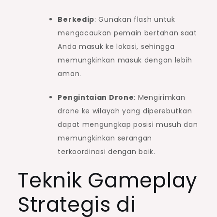
Berkedip
: Gunakan flash untuk
mengacaukan pemain bertahan saat
Anda masuk ke lokasi, sehingga
memungkinkan masuk dengan lebih
aman.
Pengintaian Drone
: Mengirimkan
drone ke wilayah yang diperebutkan
dapat mengungkap posisi musuh dan
memungkinkan serangan
terkoordinasi dengan baik.
Teknik Gameplay
Strategis di