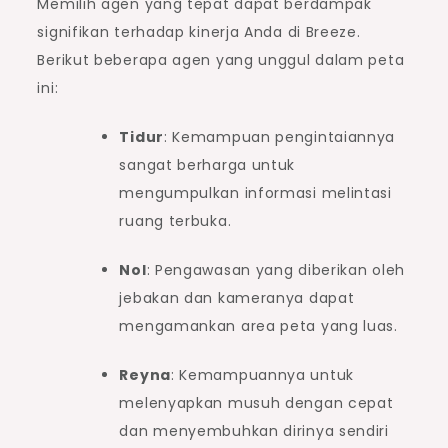
Memilih agen yang tepat dapat berdampak
signifikan terhadap kinerja Anda di Breeze.
Berikut beberapa agen yang unggul dalam peta
ini:
Tidur
: Kemampuan pengintaiannya
sangat berharga untuk
mengumpulkan informasi melintasi
ruang terbuka.
Nol
: Pengawasan yang diberikan oleh
jebakan dan kameranya dapat
mengamankan area peta yang luas.
Reyna
: Kemampuannya untuk
melenyapkan musuh dengan cepat
dan menyembuhkan dirinya sendiri