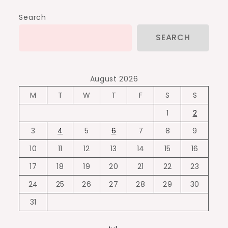
Search
SEARCH
August 2026
M
T
W
T
F
S
S
1
2
3
4
5
6
7
8
9
10
11
12
13
14
15
16
17
18
19
20
21
22
23
24
25
26
27
28
29
30
31