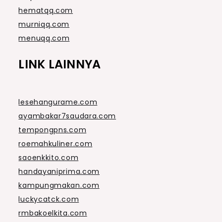
hematqq.com
murniqq.com
menuqq.com
LINK LAINNYA
lesehangurame.com
ayambakar7saudara.com
tempongpns.com
roemahkuliner.com
saoenkkito.com
handayaniprima.com
kampungmakan.com
luckycatck.com
rmbakoelkita.com