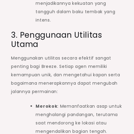
menjadikannya kekuatan yang
tangguh dalam baku tembak yang
intens.
3. Penggunaan Utilitas
Utama
Menggunakan utilitas secara efektif sangat
penting bagi Breeze. Setiap agen memiliki
kemampuan unik, dan mengetahui kapan serta
bagaimana menerapkannya dapat mengubah
jalannya permainan:
Merokok
: Memanfaatkan asap untuk
menghalangi pandangan, terutama
saat mendorong ke lokasi atau
mengendalikan bagian tengah.