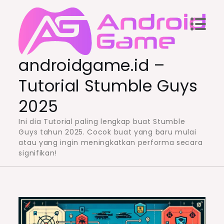
Skip
to
content
androidgame.id –
Tutorial Stumble Guys
2025
Ini dia Tutorial paling lengkap buat Stumble
Guys tahun 2025. Cocok buat yang baru mulai
atau yang ingin meningkatkan performa secara
signifikan!