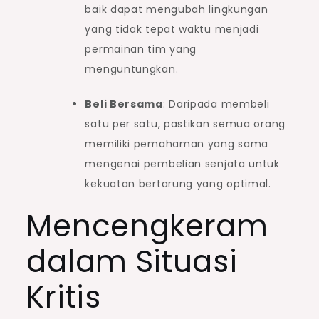
baik dapat mengubah lingkungan
yang tidak tepat waktu menjadi
permainan tim yang
menguntungkan.
Beli Bersama
: Daripada membeli
satu per satu, pastikan semua orang
memiliki pemahaman yang sama
mengenai pembelian senjata untuk
kekuatan bertarung yang optimal.
Mencengkeram
dalam Situasi
Kritis