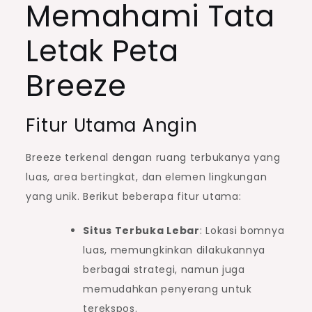
Memahami Tata
Letak Peta
Breeze
Fitur Utama Angin
Breeze terkenal dengan ruang terbukanya yang
luas, area bertingkat, dan elemen lingkungan
yang unik. Berikut beberapa fitur utama:
Situs Terbuka Lebar
: Lokasi bomnya
luas, memungkinkan dilakukannya
berbagai strategi, namun juga
memudahkan penyerang untuk
terekspos.