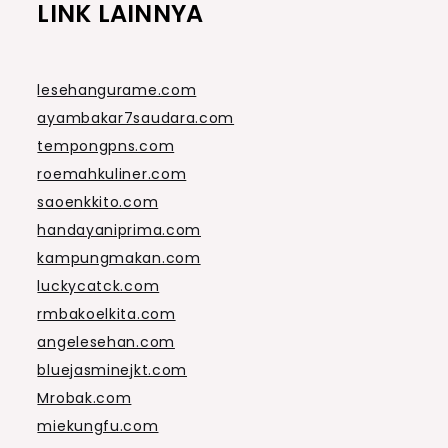
LINK LAINNYA
lesehangurame.com
ayambakar7saudara.com
tempongpns.com
roemahkuliner.com
saoenkkito.com
handayaniprima.com
kampungmakan.com
luckycatck.com
rmbakoelkita.com
angelesehan.com
bluejasminejkt.com
Mrobak.com
miekungfu.com