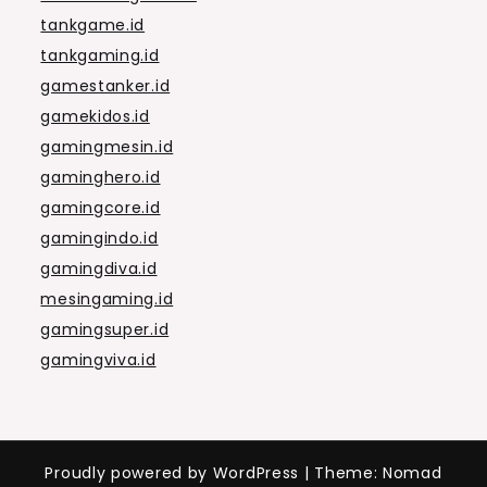
tankgame.id
tankgaming.id
gamestanker.id
gamekidos.id
gamingmesin.id
gaminghero.id
gamingcore.id
gamingindo.id
gamingdiva.id
mesingaming.id
gamingsuper.id
gamingviva.id
Proudly powered by WordPress
|
Theme: Nomad