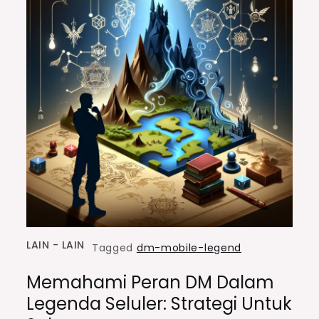
LAIN - LAIN
Tagged
dm-mobile-legend
Memahami Peran DM Dalam
Legenda Seluler: Strategi Untuk