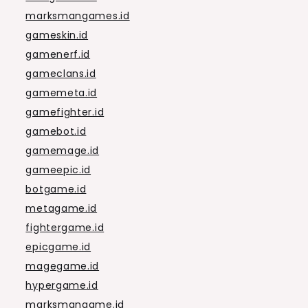
marksmangames.id
gameskin.id
gamenerf.id
gameclans.id
gamemeta.id
gamefighter.id
gamebot.id
gamemage.id
gameepic.id
botgame.id
metagame.id
fightergame.id
epicgame.id
magegame.id
hypergame.id
marksmangame.id