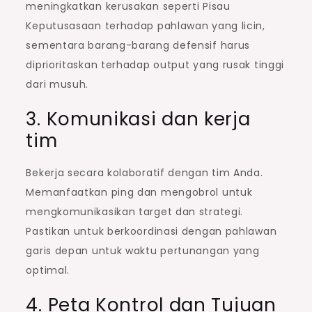
meningkatkan kerusakan seperti Pisau
Keputusasaan terhadap pahlawan yang licin,
sementara barang-barang defensif harus
diprioritaskan terhadap output yang rusak tinggi
dari musuh.
3. Komunikasi dan kerja
tim
Bekerja secara kolaboratif dengan tim Anda.
Memanfaatkan ping dan mengobrol untuk
mengkomunikasikan target dan strategi.
Pastikan untuk berkoordinasi dengan pahlawan
garis depan untuk waktu pertunangan yang
optimal.
4. Peta Kontrol dan Tujuan