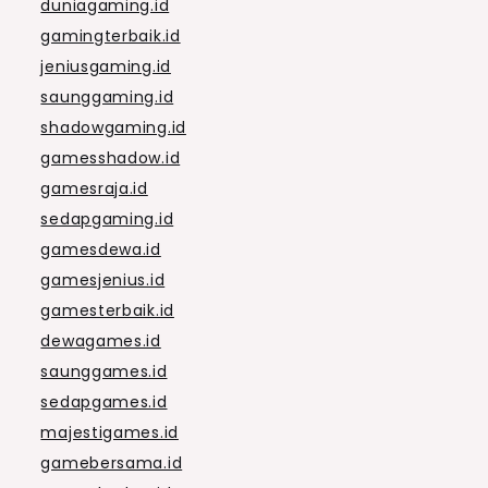
duniagaming.id
gamingterbaik.id
jeniusgaming.id
saunggaming.id
shadowgaming.id
gamesshadow.id
gamesraja.id
sedapgaming.id
gamesdewa.id
gamesjenius.id
gamesterbaik.id
dewagames.id
saunggames.id
sedapgames.id
majestigames.id
gamebersama.id