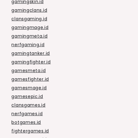
gamingskin.id
gamingclans.id
clansgaming.id
gamingmage.id
gamingmeta.id
nerfgaming.id
gamingtanker.id
gamingfighter.id
gamesmeta.id
gamesfighter.id
gamesmage.id
gamesepic.id
clansgames.id
nerfgames.id
botgames.id
fightergames.id