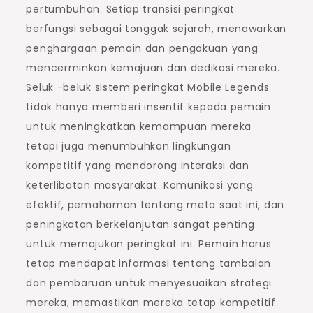
pertumbuhan. Setiap transisi peringkat
berfungsi sebagai tonggak sejarah, menawarkan
penghargaan pemain dan pengakuan yang
mencerminkan kemajuan dan dedikasi mereka.
Seluk -beluk sistem peringkat Mobile Legends
tidak hanya memberi insentif kepada pemain
untuk meningkatkan kemampuan mereka
tetapi juga menumbuhkan lingkungan
kompetitif yang mendorong interaksi dan
keterlibatan masyarakat. Komunikasi yang
efektif, pemahaman tentang meta saat ini, dan
peningkatan berkelanjutan sangat penting
untuk memajukan peringkat ini. Pemain harus
tetap mendapat informasi tentang tambalan
dan pembaruan untuk menyesuaikan strategi
mereka, memastikan mereka tetap kompetitif.