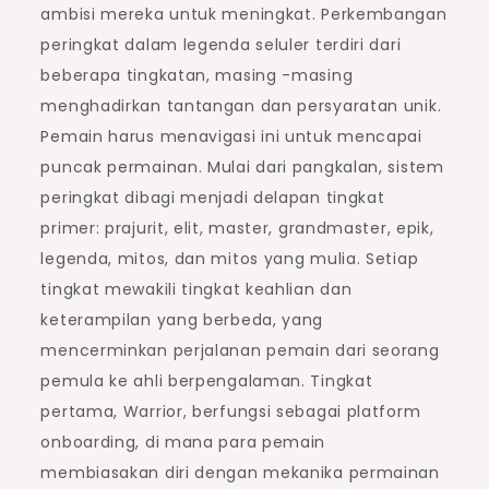
ambisi mereka untuk meningkat. Perkembangan
peringkat dalam legenda seluler terdiri dari
beberapa tingkatan, masing -masing
menghadirkan tantangan dan persyaratan unik.
Pemain harus menavigasi ini untuk mencapai
puncak permainan. Mulai dari pangkalan, sistem
peringkat dibagi menjadi delapan tingkat
primer: prajurit, elit, master, grandmaster, epik,
legenda, mitos, dan mitos yang mulia. Setiap
tingkat mewakili tingkat keahlian dan
keterampilan yang berbeda, yang
mencerminkan perjalanan pemain dari seorang
pemula ke ahli berpengalaman. Tingkat
pertama, Warrior, berfungsi sebagai platform
onboarding, di mana para pemain
membiasakan diri dengan mekanika permainan