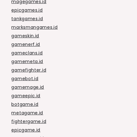
magegames.id
epicgames.id
tankgames.id
marksmangames.id
gameskin.id
gamenerf.id
gameclans.id
gamemeta.id
gamefighter.id
gamebot.id
gamemage.id
gameepic.id
botgame.id
metagame.id
fightergame.id
epicgame.id