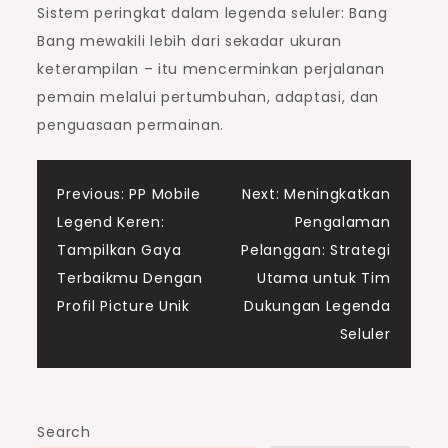
Sistem peringkat dalam legenda seluler: Bang
Bang mewakili lebih dari sekadar ukuran
keterampilan – itu mencerminkan perjalanan
pemain melalui pertumbuhan, adaptasi, dan
penguasaan permainan.
Post
Previous:
PP Mobile
Next:
Meningkatkan
Legend Keren:
Pengalaman
navigation
Tampilkan Gaya
Pelanggan: Strategi
Terbaikmu Dengan
Utama untuk Tim
Profil Picture Unik
Dukungan Legenda
Seluler
Search