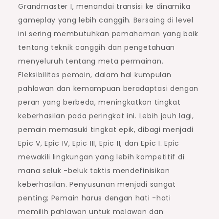
Grandmaster I, menandai transisi ke dinamika
gameplay yang lebih canggih. Bersaing di level
ini sering membutuhkan pemahaman yang baik
tentang teknik canggih dan pengetahuan
menyeluruh tentang meta permainan.
Fleksibilitas pemain, dalam hal kumpulan
pahlawan dan kemampuan beradaptasi dengan
peran yang berbeda, meningkatkan tingkat
keberhasilan pada peringkat ini. Lebih jauh lagi,
pemain memasuki tingkat epik, dibagi menjadi
Epic V, Epic IV, Epic III, Epic II, dan Epic I. Epic
mewakili lingkungan yang lebih kompetitif di
mana seluk -beluk taktis mendefinisikan
keberhasilan. Penyusunan menjadi sangat
penting; Pemain harus dengan hati -hati
memilih pahlawan untuk melawan dan