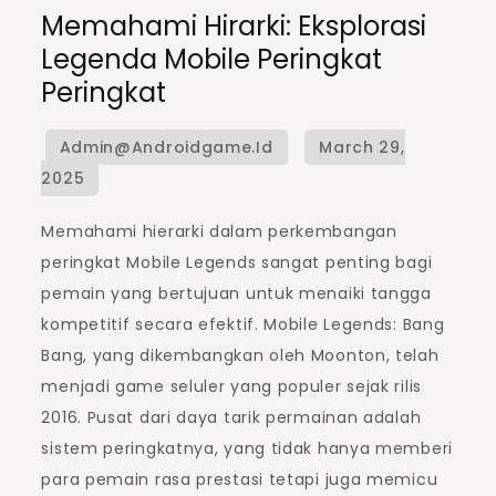
Memahami Hirarki: Eksplorasi
Legenda Mobile Peringkat
Peringkat
Memahami hierarki dalam perkembangan
peringkat Mobile Legends sangat penting bagi
pemain yang bertujuan untuk menaiki tangga
kompetitif secara efektif. Mobile Legends: Bang
Bang, yang dikembangkan oleh Moonton, telah
menjadi game seluler yang populer sejak rilis
2016. Pusat dari daya tarik permainan adalah
sistem peringkatnya, yang tidak hanya memberi
para pemain rasa prestasi tetapi juga memicu