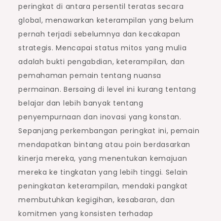
peringkat di antara persentil teratas secara
global, menawarkan keterampilan yang belum
pernah terjadi sebelumnya dan kecakapan
strategis. Mencapai status mitos yang mulia
adalah bukti pengabdian, keterampilan, dan
pemahaman pemain tentang nuansa
permainan. Bersaing di level ini kurang tentang
belajar dan lebih banyak tentang
penyempurnaan dan inovasi yang konstan.
Sepanjang perkembangan peringkat ini, pemain
mendapatkan bintang atau poin berdasarkan
kinerja mereka, yang menentukan kemajuan
mereka ke tingkatan yang lebih tinggi. Selain
peningkatan keterampilan, mendaki pangkat
membutuhkan kegigihan, kesabaran, dan
komitmen yang konsisten terhadap