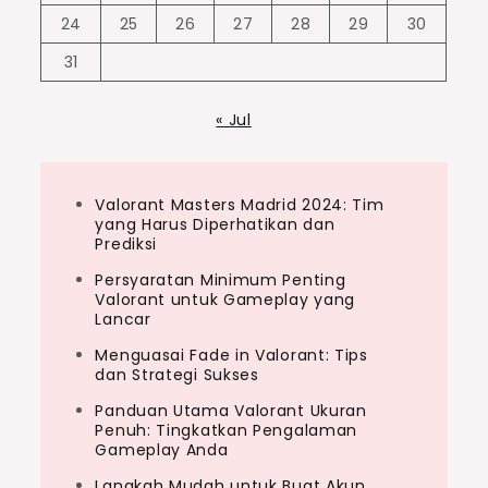
24
25
26
27
28
29
30
31
« Jul
Valorant Masters Madrid 2024: Tim
yang Harus Diperhatikan dan
Prediksi
Persyaratan Minimum Penting
Valorant untuk Gameplay yang
Lancar
Menguasai Fade in Valorant: Tips
dan Strategi Sukses
Panduan Utama Valorant Ukuran
Penuh: Tingkatkan Pengalaman
Gameplay Anda
Langkah Mudah untuk Buat Akun