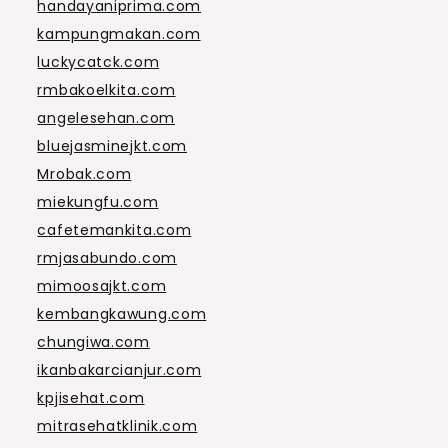
handayaniprima.com
kampungmakan.com
luckycatck.com
rmbakoelkita.com
angelesehan.com
bluejasminejkt.com
Mrobak.com
miekungfu.com
cafetemankita.com
rmjasabundo.com
mimoosajkt.com
kembangkawung.com
chungiwa.com
ikanbakarcianjur.com
kpjisehat.com
mitrasehatklinik.com