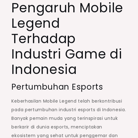
Pengaruh Mobile
Legend
Terhadap
Industri Game di
Indonesia
Pertumbuhan Esports
Keberhasilan Mobile Legend telah berkontribusi
pada pertumbuhan industri esports di Indonesia.
Banyak pemain muda yang terinspirasi untuk
berkarir di dunia esports, menciptakan
ekosistem yang sehat untuk penggemar dan