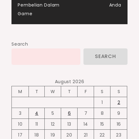
Pembelian Dalam
Anda
Game
Search
SEARCH
August 2026
M
T
W
T
F
S
S
1
2
3
4
5
6
7
8
9
10
11
12
13
14
15
16
17
18
19
20
21
22
23