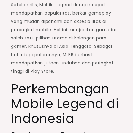
Setelah rilis, Mobile Legend dengan cepat
mendapatkan popularitas, berkat gameplay
yang mudah dipahami dan aksesibilitas di
perangkat mobile. Hal ini menjadikan game ini
salah satu pilihan utama di kalangan para
gamer, khususnya di Asia Tenggara. Sebagai
bukti kepopulerannya, MLBB berhasil
mendapatkan jutaan unduhan dan peringkat
tinggi di Play Store.
Perkembangan
Mobile Legend di
Indonesia