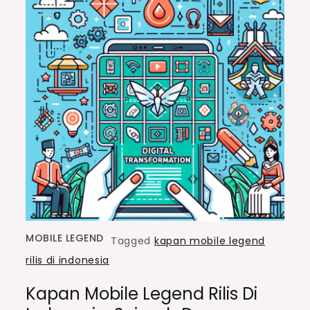
MOBILE LEGEND
Tagged
kapan mobile legend
rilis di indonesia
Kapan Mobile Legend Rilis Di