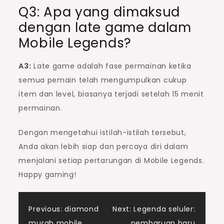
Q3: Apa yang dimaksud
dengan late game dalam
Mobile Legends?
A3:
Late game adalah fase permainan ketika
semua pemain telah mengumpulkan cukup
item dan level, biasanya terjadi setelah 15 menit
permainan.
Dengan mengetahui istilah-istilah tersebut,
Anda akan lebih siap dan percaya diri dalam
menjalani setiap pertarungan di Mobile Legends.
Happy gaming!
Post
Previous:
diamond
Next:
Legenda seluler:
murah mobile
pembaruan baru