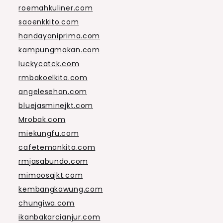
roemahkuliner.com
saoenkkito.com
handayaniprima.com
kampungmakan.com
luckycatck.com
rmbakoelkita.com
angelesehan.com
bluejasminejkt.com
Mrobak.com
miekungfu.com
cafetemankita.com
rmjasabundo.com
mimoosajkt.com
kembangkawung.com
chungiwa.com
ikanbakarcianjur.com