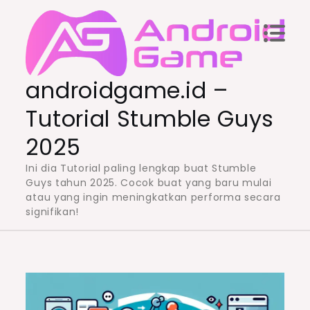
Skip
to
content
androidgame.id –
Tutorial Stumble Guys
2025
Ini dia Tutorial paling lengkap buat Stumble
Guys tahun 2025. Cocok buat yang baru mulai
atau yang ingin meningkatkan performa secara
signifikan!