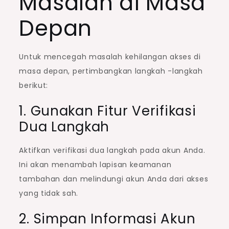
Masalah di Masa
Depan
Untuk mencegah masalah kehilangan akses di
masa depan, pertimbangkan langkah -langkah
berikut:
1. Gunakan Fitur Verifikasi
Dua Langkah
Aktifkan verifikasi dua langkah pada akun Anda.
Ini akan menambah lapisan keamanan
tambahan dan melindungi akun Anda dari akses
yang tidak sah.
2. Simpan Informasi Akun