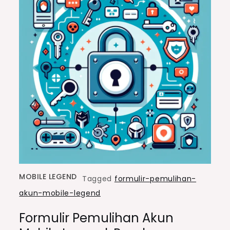
MOBILE LEGEND
Tagged
formulir-pemulihan-
akun-mobile-legend
Formulir Pemulihan Akun