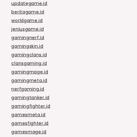
updategame.id
beritagame.id
worldgame.id
jeniusgame.id
gamingnerf.id
gamingskin.id
gamingclans.id
clansgaming.id
gamingmage.id
gamingmeta.id
nerfgaming.id
gamingtanker.id
gamingfighter.id
gamesmeta.id
gamesfighter.id
gamesmage.id