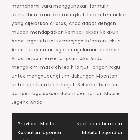
memahami cara menggunakan formulir
pemulihan akun dan mengikuti langkah-langkah
yang dijelaskan di atas, Anda dapat dengan
mudah mendapatkan kembali akses ke akun
Anda. Ingatlah untuk menjaga informasi akun
Anda tetap aman agar pengalaman bermain
Anda tetap menyenangkan. Jika Anda
mengalami masalah lebih lanjut, jangan ragu
untuk menghubungi tim dukungan Moonton
untuk bantuan lebih lanjut. Selamat bermain
dan semoga sukses dalam permainan Mobile
Legend Anda!
Post
Previous:
Masha:
Next:
cara bermain
Kekuatan legenda
Mobile Legend di