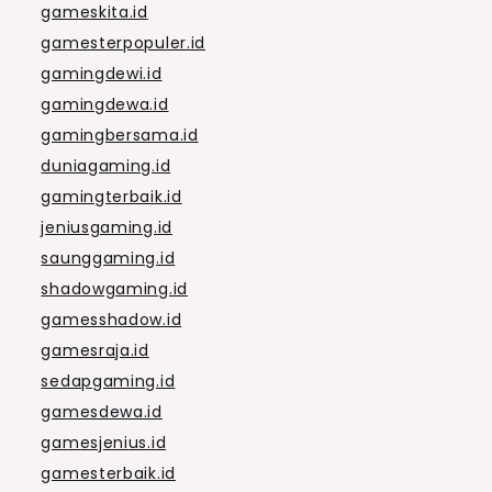
gameskita.id
gamesterpopuler.id
gamingdewi.id
gamingdewa.id
gamingbersama.id
duniagaming.id
gamingterbaik.id
jeniusgaming.id
saunggaming.id
shadowgaming.id
gamesshadow.id
gamesraja.id
sedapgaming.id
gamesdewa.id
gamesjenius.id
gamesterbaik.id