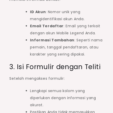
ID Akun
: Nomor unik yang
mengidentifikasi akun Anda.
Email Terdaftar
: Email yang terkait
dengan akun Mobile Legend Anda.
Informasi Tambahan
: Seperti nama
pemain, tanggal pendaftaran, atau
karakter yang sering dipakai.
3. Isi Formulir dengan Teliti
Setelah mengakses formulir:
Lengkapi semua kolom yang
diperlukan dengan informasi yang
akurat.
Pastikan Anda tidak memasukkan