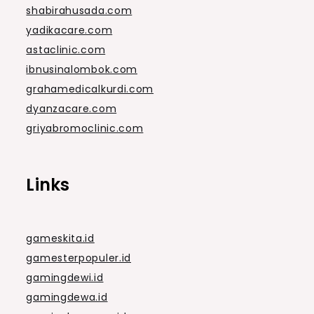
shabirahusada.com
yadikacare.com
astaclinic.com
ibnusinalombok.com
grahamedicalkurdi.com
dyanzacare.com
griyabromoclinic.com
Links
gameskita.id
gamesterpopuler.id
gamingdewi.id
gamingdewa.id