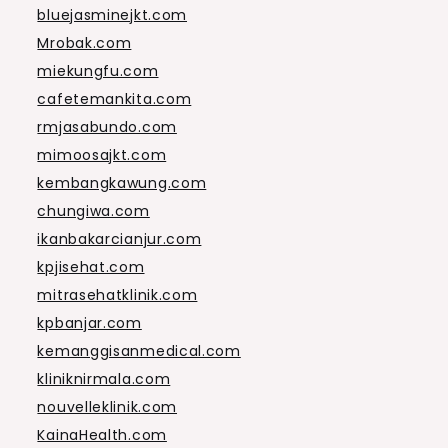
bluejasminejkt.com
Mrobak.com
miekungfu.com
cafetemankita.com
rmjasabundo.com
mimoosajkt.com
kembangkawung.com
chungiwa.com
ikanbakarcianjur.com
kpjisehat.com
mitrasehatklinik.com
kpbanjar.com
kemanggisanmedical.com
kliniknirmala.com
nouvelleklinik.com
KainaHealth.com