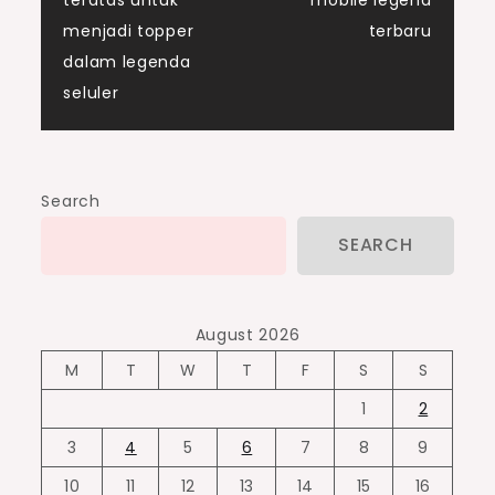
navigation
menjadi topper
terbaru
dalam legenda
seluler
Search
SEARCH
August 2026
M
T
W
T
F
S
S
1
2
3
4
5
6
7
8
9
10
11
12
13
14
15
16