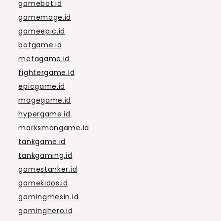
gamebot.id
gamemage.id
gameepic.id
botgame.id
metagame.id
fightergame.id
epicgame.id
magegame.id
hypergame.id
marksmangame.id
tankgame.id
tankgaming.id
gamestanker.id
gamekidos.id
gamingmesin.id
gaminghero.id