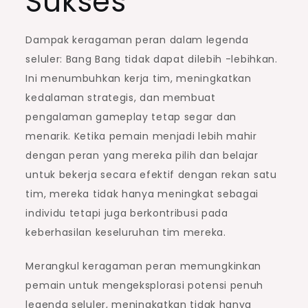
Sukses
Dampak keragaman peran dalam legenda
seluler: Bang Bang tidak dapat dilebih -lebihkan.
Ini menumbuhkan kerja tim, meningkatkan
kedalaman strategis, dan membuat
pengalaman gameplay tetap segar dan
menarik. Ketika pemain menjadi lebih mahir
dengan peran yang mereka pilih dan belajar
untuk bekerja secara efektif dengan rekan satu
tim, mereka tidak hanya meningkat sebagai
individu tetapi juga berkontribusi pada
keberhasilan keseluruhan tim mereka.
Merangkul keragaman peran memungkinkan
pemain untuk mengeksplorasi potensi penuh
legenda seluler, meningkatkan tidak hanya