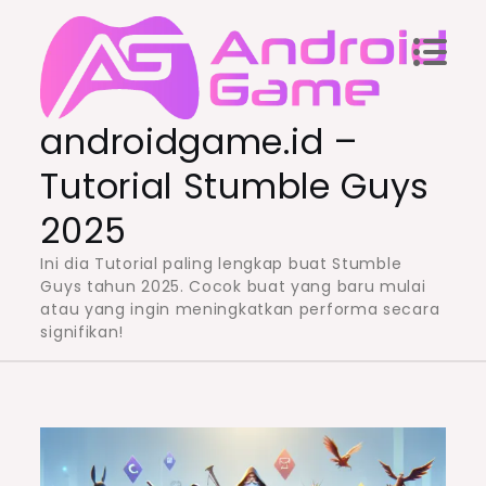
Skip
to
content
androidgame.id –
Tutorial Stumble Guys
2025
Ini dia Tutorial paling lengkap buat Stumble
Guys tahun 2025. Cocok buat yang baru mulai
atau yang ingin meningkatkan performa secara
signifikan!