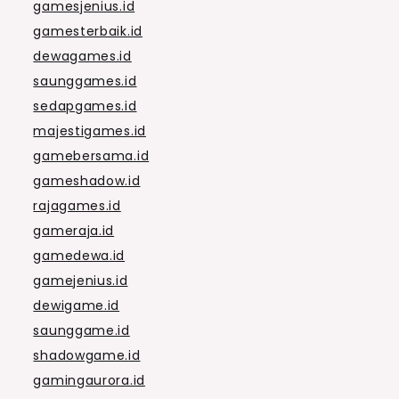
gamesjenius.id
gamesterbaik.id
dewagames.id
saunggames.id
sedapgames.id
majestigames.id
gamebersama.id
gameshadow.id
rajagames.id
gameraja.id
gamedewa.id
gamejenius.id
dewigame.id
saunggame.id
shadowgame.id
gamingaurora.id