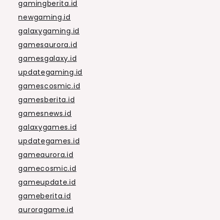
gamingberita.id
newgaming.id
galaxygaming.id
gamesaurora.id
gamesgalaxy.id
updategaming.id
gamescosmic.id
gamesberita.id
gamesnews.id
galaxygames.id
updategames.id
gameaurora.id
gamecosmic.id
gameupdate.id
gameberita.id
auroragame.id