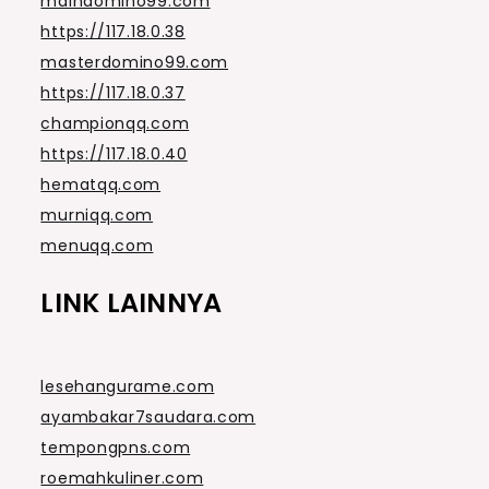
maindomino99.com
https://117.18.0.38
masterdomino99.com
https://117.18.0.37
championqq.com
https://117.18.0.40
hematqq.com
murniqq.com
menuqq.com
LINK LAINNYA
lesehangurame.com
ayambakar7saudara.com
tempongpns.com
roemahkuliner.com