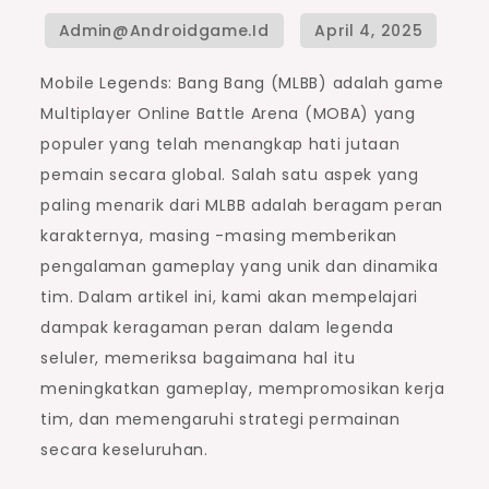
Mobile Legends: Bang Bang (MLBB) adalah game
Multiplayer Online Battle Arena (MOBA) yang
populer yang telah menangkap hati jutaan
pemain secara global. Salah satu aspek yang
paling menarik dari MLBB adalah beragam peran
karakternya, masing -masing memberikan
pengalaman gameplay yang unik dan dinamika
tim. Dalam artikel ini, kami akan mempelajari
dampak keragaman peran dalam legenda
seluler, memeriksa bagaimana hal itu
meningkatkan gameplay, mempromosikan kerja
tim, dan memengaruhi strategi permainan
secara keseluruhan.