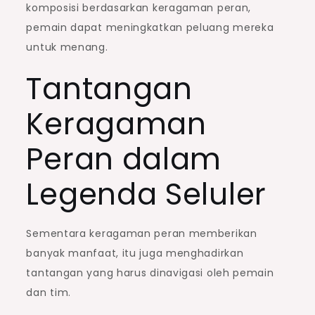
komposisi berdasarkan keragaman peran,
pemain dapat meningkatkan peluang mereka
untuk menang.
Tantangan
Keragaman
Peran dalam
Legenda Seluler
Sementara keragaman peran memberikan
banyak manfaat, itu juga menghadirkan
tantangan yang harus dinavigasi oleh pemain
dan tim.