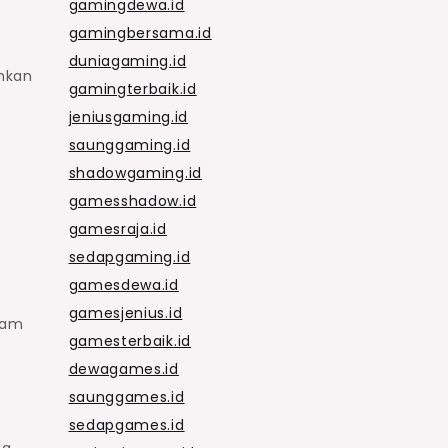
gamingdewa.id
gamingbersama.id
duniagaming.id
ehkan
gamingterbaik.id
jeniusgaming.id
saunggaming.id
shadowgaming.id
gamesshadow.id
gamesraja.id
sedapgaming.id
gamesdewa.id
gamesjenius.id
lam
gamesterbaik.id
dewagames.id
saunggames.id
sedapgames.id