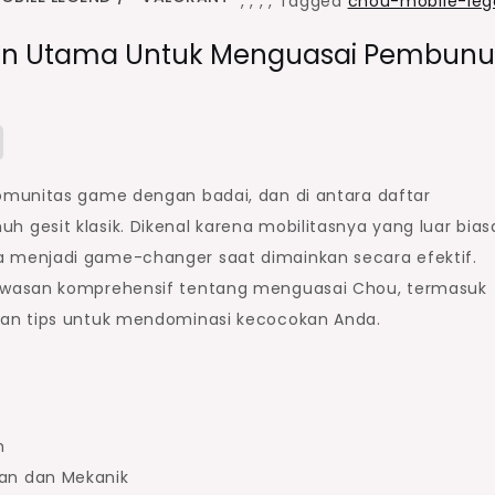
,
,
,
,
Tagged
chou-mobile-le
uan Utama Untuk Menguasai Pembun
omunitas game dengan badai, dan di antara daftar
gesit klasik. Dikenal karena mobilitasnya yang luar bias
 menjadi game-changer saat dimainkan secara efektif.
awasan komprehensif tentang menguasai Chou, termasuk
dan tips untuk mendominasi kecocokan Anda.
h
an dan Mekanik