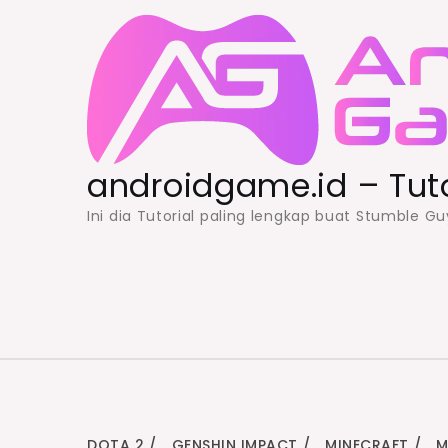
Skip
to
content
androidgame.id – Tut
Ini dia Tutorial paling lengkap buat Stumble 
DOTA 2
GENSHIN IMPACT
MINECRAFT
M