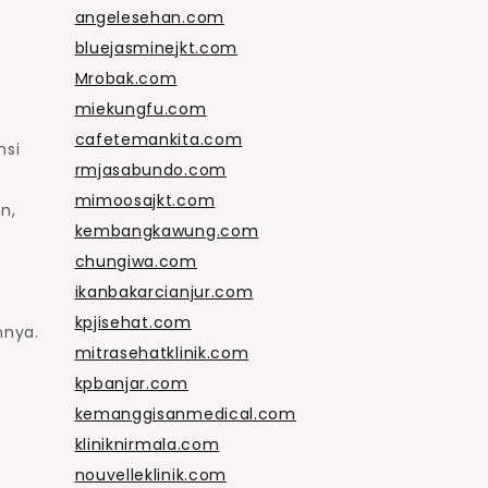
angelesehan.com
bluejasminejkt.com
Mrobak.com
miekungfu.com
cafetemankita.com
nsi
rmjasabundo.com
mimoosajkt.com
n,
kembangkawung.com
chungiwa.com
ikanbakarcianjur.com
kpjisehat.com
nnya.
mitrasehatklinik.com
kpbanjar.com
kemanggisanmedical.com
kliniknirmala.com
nouvelleklinik.com