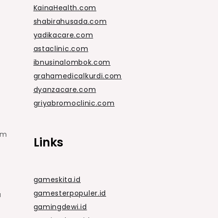
s
KainaHealth.com
shabirahusada.com
yadikacare.com
astaclinic.com
ibnusinalombok.com
grahamedicalkurdi.com
dyanzacare.com
griyabromoclinic.com
am
Links
gameskita.id
gamesterpopuler.id
a
gamingdewi.id