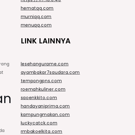
hematqq.com
murniqq.com
menuqq.com
LINK LAINNYA
yang
lesehangurame.com
at
ayambakar7saudara.com
tempongpns.com
roemahkuliner.com
an
saoenkkito.com
handayaniprima.com
kampungmakan.com
luckycatck.com
nda
rmbakoelkita.com