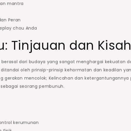
dan mantra
dan Peran
eplay chou Anda
 Tinjauan dan Kisa
,” berasal dari budaya yang sangat menghargai kekuatan d
itandai oleh prinsip-prinsip kehormatan dan keadilan ya
g gerakan mencolok; Kelincahan dan ketergantungannya
 sebagai seorang pembunuh.
 kontrol kerumunan
 fisik