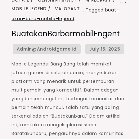
,
,
,
MOBILE LEGEND
VALORANT
,
Tagged
buat-
akun-baru-mobile-legend
BuatakonBarbarmobilEngent
Mobile Legends: Bang Bang telah memikat
jutaan gamer di seluruh dunia, menyediakan
platform yang menarik untuk pertempuran
multipemain yang kompetitif. Dalam adegan
yang bersemangat ini, berbagai komunitas dan
pemain telah muncul, salah satu yang paling
terkenal adalah “Buatakunbaru.” Dalam artikel
ini, kami akan mengeksplorasi siapa
Baratakunbaru, pengaruhnya dalam komunitas