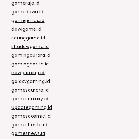
gameraja.id
gamedewa.id
gamejenius.id
dewigame.id
saunggame.id
shadowgame.id
gamingaurora.id
gamingberita.id
newgaming.id
galaxygaming.id
gamesaurora.id
gamesgalaxy.id
updategaming.id
gamescosmic.id
gamesberita.id
gamesnews.id