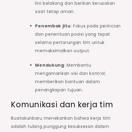
lini belakang dan berikan kerusakan
saat tetap aman.
Penembak jitu
: Fokus pada perincian
dan penentuan posisi yang tepat
selama pertarungan tim untuk
memaksimalkan output.
Mendukung
: Membantu
mengamankan visi dan kontrol;
memberikan bantuan dalam
penangkapan tujuan.
Komunikasi dan kerja tim
Buatakunbaru menekankan bahwa kerja tim
adalah tulang punggung kesuksesan dalam