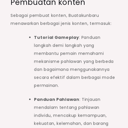
Pembuatan konten
Sebagai pembuat konten, Buatakunbaru
menawarkan berbagai jenis konten, termasuk:
Tutorial Gameplay
: Panduan
langkah demi langkah yang
membantu pemain memahami
mekanisme pahlawan yang berbeda
dan bagaimana menggunakannya
secara efektif dalam berbagai mode
permainan.
Panduan Pahlawan
: Tinjauan
mendalam tentang pahlawan
individu, mencakup kemampuan,
kekuatan, kelemahan, dan barang