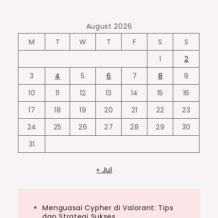
August 2026
M
T
W
T
F
S
S
1
2
3
4
5
6
7
8
9
10
11
12
13
14
15
16
17
18
19
20
21
22
23
24
25
26
27
28
29
30
31
« Jul
Menguasai Cypher di Valorant: Tips
dan Strategi Sukses