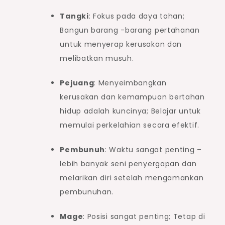
Tangki
: Fokus pada daya tahan;
Bangun barang -barang pertahanan
untuk menyerap kerusakan dan
melibatkan musuh.
Pejuang
: Menyeimbangkan
kerusakan dan kemampuan bertahan
hidup adalah kuncinya; Belajar untuk
memulai perkelahian secara efektif.
Pembunuh
: Waktu sangat penting –
lebih banyak seni penyergapan dan
melarikan diri setelah mengamankan
pembunuhan.
Mage
: Posisi sangat penting; Tetap di