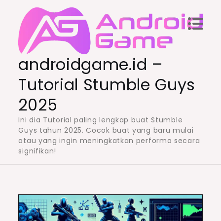
Skip
to
content
androidgame.id –
Tutorial Stumble Guys
2025
Ini dia Tutorial paling lengkap buat Stumble
Guys tahun 2025. Cocok buat yang baru mulai
atau yang ingin meningkatkan performa secara
signifikan!