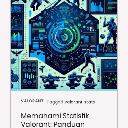
VALORANT
Tagged
valorant stats
Memahami Statistik
Valorant: Panduan