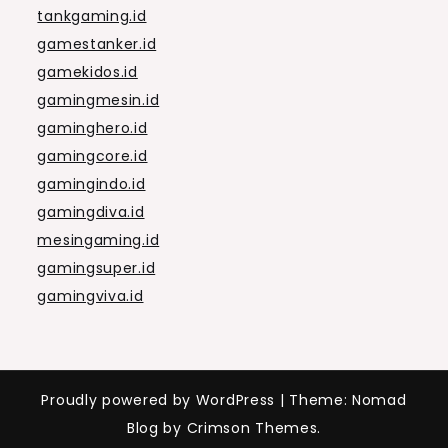
tankgaming.id
gamestanker.id
gamekidos.id
gamingmesin.id
gaminghero.id
gamingcore.id
gamingindo.id
gamingdiva.id
mesingaming.id
gamingsuper.id
gamingviva.id
Proudly powered by WordPress
|
Theme: Nomad
Blog by Crimson Themes.