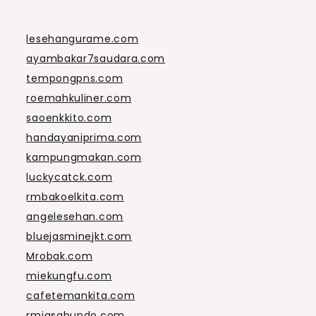
lesehangurame.com
ayambakar7saudara.com
tempongpns.com
roemahkuliner.com
saoenkkito.com
handayaniprima.com
kampungmakan.com
luckycatck.com
rmbakoelkita.com
angelesehan.com
bluejasminejkt.com
Mrobak.com
miekungfu.com
cafetemankita.com
rmjasabundo.com