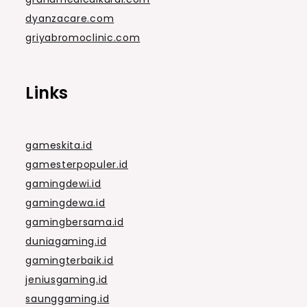
dyanzacare.com
griyabromoclinic.com
Links
gameskita.id
gamesterpopuler.id
gamingdewi.id
gamingdewa.id
gamingbersama.id
duniagaming.id
gamingterbaik.id
jeniusgaming.id
saunggaming.id