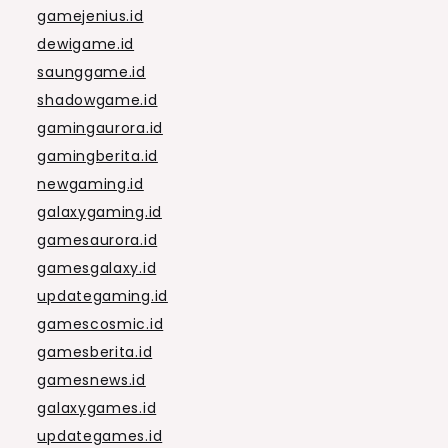
gamejenius.id
dewigame.id
saunggame.id
shadowgame.id
gamingaurora.id
gamingberita.id
newgaming.id
galaxygaming.id
gamesaurora.id
gamesgalaxy.id
updategaming.id
gamescosmic.id
gamesberita.id
gamesnews.id
galaxygames.id
updategames.id